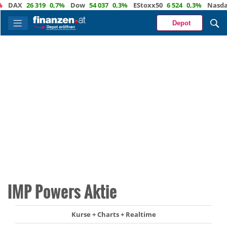
AX
26 319
0,7%
Dow
54 037
0,3%
EStoxx50
6 524
0,3%
Nasdaq
2
Depot
IMP Powers Aktie
Kurse + Charts + Realtime