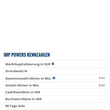
IMP POWERS KENNZAHLEN
-
Marktkapitalisierung in EUR
Streubesitz %
-
8.64
Gesamtanzahl Aktien in Mio.
Anzahl Aktien in Mio.
8.64
Cashflow/Aktie in INR
-
Buchwert/Aktie in INR
-
90 Tage Vola
-