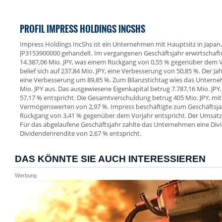
PROFIL IMPRESS HOLDINGS INCSHS
Impress Holdings IncShs ist ein Unternehmen mit Hauptsitz in Japan. 
JP3153900000 gehandelt. Im vergangenen Geschäftsjahr erwirtschaf
14.387,06 Mio. JPY, was einem Rückgang von 0,55 % gegenüber dem Vo
belief sich auf 237,84 Mio. JPY, eine Verbesserung von 50,85 %. Der Ja
eine Verbesserung um 89,85 %. Zum Bilanzstichtag wies das Untern
Mio. JPY aus. Das ausgewiesene Eigenkapital betrug 7.787,16 Mio. JPY
57,17 % entspricht. Die Gesamtverschuldung betrug 405 Mio. JPY, mi
Vermögenswerten von 2,97 %. Impress beschäftigte zum Geschäftsja
Rückgang von 3,41 % gegenüber dem Vorjahr entspricht. Der Umsatz pr
Für das abgelaufene Geschäftsjahr zahlte das Unternehmen eine Divid
Dividendenrendite von 2,67 % entspricht.