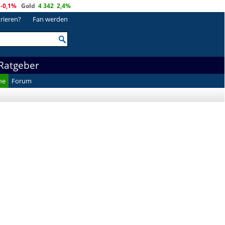
-0,1%
Gold
4 342
2,4%
trieren?
Fan werden
Ratgeber
he
Forum