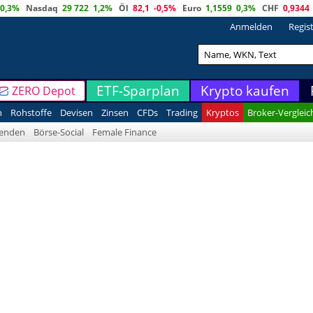
0,3%
Nasdaq
29 722
1,2%
Öl
82,1
-0,5%
Euro
1,1559
0,3%
CHF
0,9344
Anmelden
Regis
ETF-Sparplan
Krypto kaufen
ZERO Depot
n
Rohstoffe
Devisen
Zinsen
CFDs
Trading
Kryptos
Broker-Vergleic
denden
Börse-Social
Female Finance