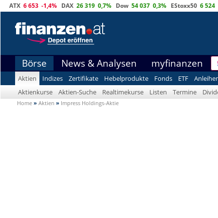
ATX
6 653
-1,4%
DAX
26 319
0,7%
Dow
54 037
0,3%
EStoxx50
6 524
Börse
News & Analysen
myfinanzen
Aktien
Indizes
Zertifikate
Hebelprodukte
Fonds
ETF
Anleihe
Aktienkurse
Aktien-Suche
Realtimekurse
Listen
Termine
Divi
Home
»
Aktien
»
Impress Holdings-Aktie