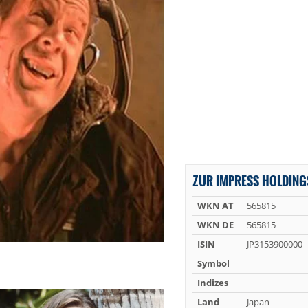
ZUR IMPRESS HOLDING
WKN AT
565815
WKN DE
565815
ISIN
JP3153900000
Symbol
Indizes
Land
Japan