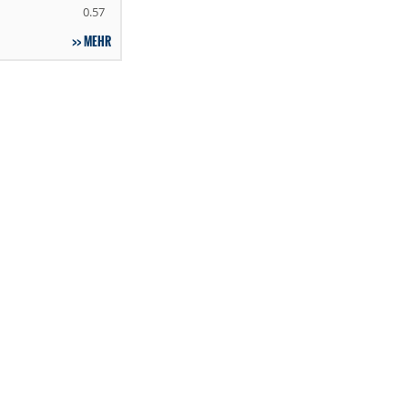
0.57
MEHR