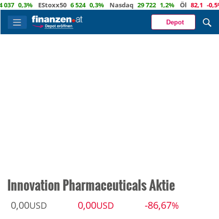
0,3%
EStoxx50
6 524
0,3%
Nasdaq
29 722
1,2%
Öl
82,1
-0,5%
E
Depot
Innovation Pharmaceuticals Aktie
0,00
0,00
-86,67
USD
USD
%