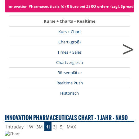
Innovation Pharmaceuticals für 0 Euro bei ZERO ordern (zzgl. Spreads)
Kurse + Charts + Realtime
Kurs + Chart
>
Chart (groß)
Times + Sales
Chartvergleich
Börsenplätze
Realtime Push
Historisch
INNOVATION PHARMACEUTICALS CHART - 1 JAHR - NASO
Intraday
1W
3M
1J
3J
5J
MAX