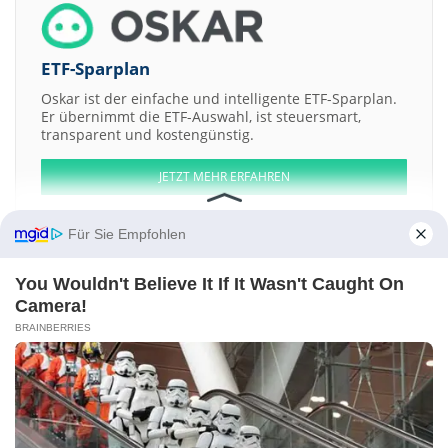
ETF-Sparplan
Oskar ist der einfache und intelligente ETF-Sparplan.
Er übernimmt die ETF-Auswahl, ist steuersmart,
transparent und kostengünstig.
JETZT MEHR ERFAHREN
Für Sie Empfohlen
You Wouldn't Believe It If It Wasn't Caught On
Aktien ATX
DAX
EuroStoxx 50
Dow Jones
NASDAQ 100
Nikkei 225
Camera!
S&P 500
BRAINBERRIES
Weitere Aktien:
Heritage Bancorporation
Repsol
Xinda International
SG Blocks
Tyner Resources
Kontakt
-
Impressum
-
Werbung
-
Barrierefreiheit
Sitemap
-
Datenschutz
-
Disclaimer
-
AGB
-
Privatsphäre-Einstellungen