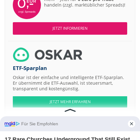
handeln (zzgl. marktüblicher Spreads)!
JETZT INFORMIEREN
ETF-Sparplan
Oskar ist der einfache und intelligente ETF-Sparplan.
Er übernimmt die ETF-Auswahl, ist steuersmart,
transparent und kostengünstig.
JETZT MEHR ERFAHREN
Für Sie Empfohlen
17 Rare Churches Underground That Still Exist
Aktien ATX
DAX
EuroStoxx 50
Dow Jones
NASDAQ 100
Nikkei 225