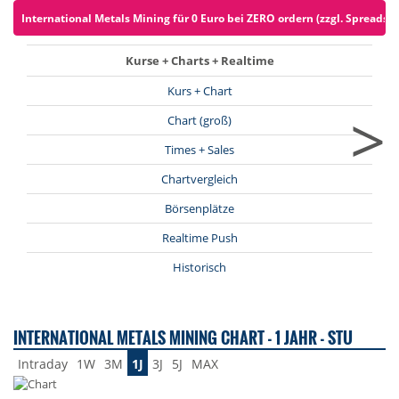
International Metals Mining für 0 Euro bei ZERO ordern (zzgl. Spreads)
Kurse + Charts + Realtime
Kurs + Chart
>
Chart (groß)
Times + Sales
Chartvergleich
Börsenplätze
Realtime Push
Historisch
INTERNATIONAL METALS MINING CHART - 1 JAHR - STU
Intraday
1W
3M
1J
3J
5J
MAX