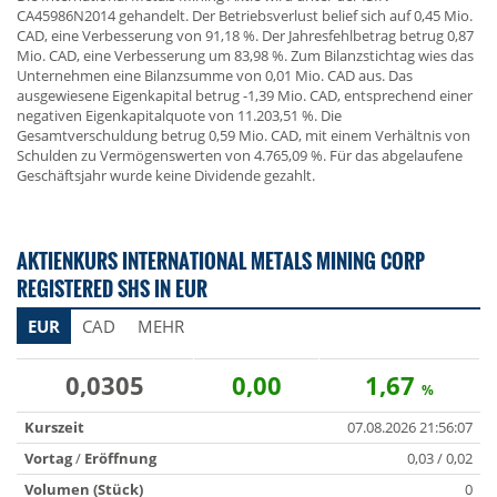
CA45986N2014 gehandelt. Der Betriebsverlust belief sich auf 0,45 Mio.
CAD, eine Verbesserung von 91,18 %. Der Jahresfehlbetrag betrug 0,87
Mio. CAD, eine Verbesserung um 83,98 %. Zum Bilanzstichtag wies das
Unternehmen eine Bilanzsumme von 0,01 Mio. CAD aus. Das
ausgewiesene Eigenkapital betrug -1,39 Mio. CAD, entsprechend einer
negativen Eigenkapitalquote von 11.203,51 %. Die
Gesamtverschuldung betrug 0,59 Mio. CAD, mit einem Verhältnis von
Schulden zu Vermögenswerten von 4.765,09 %. Für das abgelaufene
Geschäftsjahr wurde keine Dividende gezahlt.
AKTIENKURS INTERNATIONAL METALS MINING CORP
REGISTERED SHS IN EUR
EUR
CAD
MEHR
0,0305
0,00
1,67
%
Kurszeit
07.08.2026 21:56:07
Vortag
/
Eröffnung
0,03 / 0,02
Volumen (Stück)
0