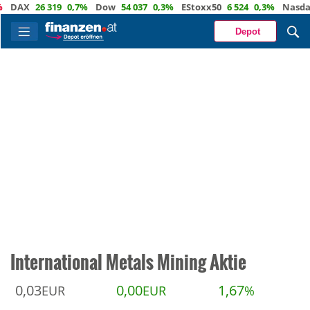
AX
26 319
0,7%
Dow
54 037
0,3%
EStoxx50
6 524
0,3%
Nasdaq
29
Depot
International Metals Mining Aktie
0,03
0,00
1,67
EUR
EUR
%