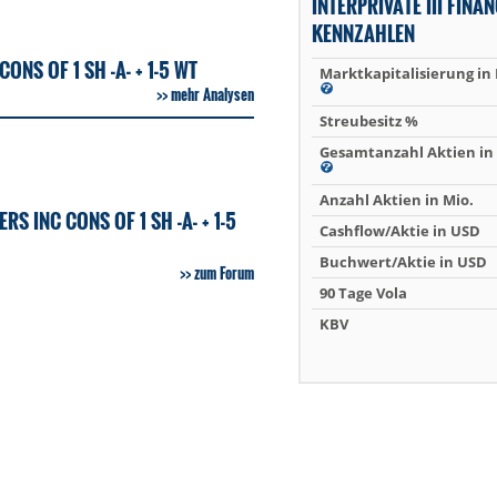
INTERPRIVATE III FINA
KENNZAHLEN
ONS OF 1 SH -A- + 1-5 WT
Marktkapitalisierung in
mehr Analysen
Streubesitz %
Gesamtanzahl Aktien in 
Anzahl Aktien in Mio.
S INC CONS OF 1 SH -A- + 1-5
Cashflow/Aktie in USD
Buchwert/Aktie in USD
zum Forum
90 Tage Vola
KBV