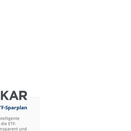
TF-Sparplan
ntelligente
die ETF-
ransparent und