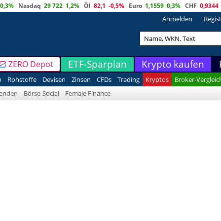
0,3%
Nasdaq
29 722
1,2%
Öl
82,1
-0,5%
Euro
1,1559
0,3%
CHF
0,9344
Anmelden
Regis
ETF-Sparplan
Krypto kaufen
ZERO Depot
n
Rohstoffe
Devisen
Zinsen
CFDs
Trading
Kryptos
Broker-Vergleic
denden
Börse-Social
Female Finance