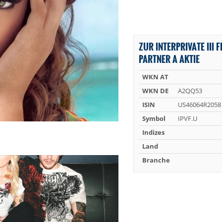
ZUR INTERPRIVATE III 
PARTNER A AKTIE
WKN AT
WKN DE
A2QQ53
ISIN
US46064R2058
Symbol
IPVF.U
Indizes
Land
Branche