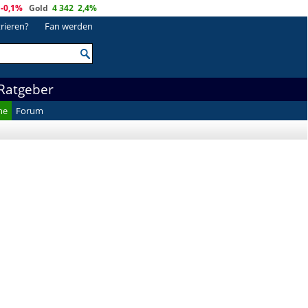
-0,1%
Gold
4 342
2,4%
trieren?
Fan werden
Ratgeber
he
Forum