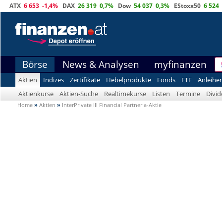
ATX
6 653
-1,4%
DAX
26 319
0,7%
Dow
54 037
0,3%
EStoxx50
6 524
Börse
News & Analysen
myfinanzen
Aktien
Indizes
Zertifikate
Hebelprodukte
Fonds
ETF
Anleihe
Aktienkurse
Aktien-Suche
Realtimekurse
Listen
Termine
Divi
Home
»
Aktien
»
InterPrivate III Financial Partner a-Aktie