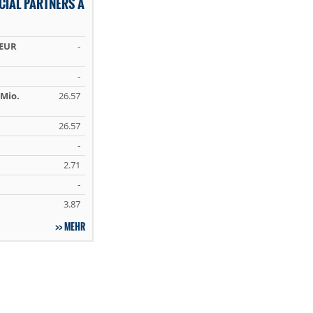
NCIAL PARTNERS A
 EUR
-
-
Mio.
26.57
26.57
-
2.71
-
3.87
MEHR