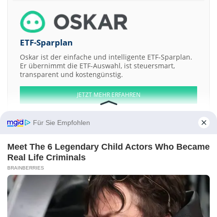
ETF-Sparplan
Oskar ist der einfache und intelligente ETF-Sparplan.
Er übernimmt die ETF-Auswahl, ist steuersmart,
transparent und kostengünstig.
JETZT MEHR ERFAHREN
Für Sie Empfohlen
Meet The 6 Legendary Child Actors Who Became
Aktien ATX
DAX
EuroStoxx 50
Dow Jones
NASDAQ 100
Nikkei 225
Real Life Criminals
S&P 500
BRAINBERRIES
Weitere Aktien:
Engel Resources and Development
Merchant & Industrial Properties
ROSSETI
African Cellular Towers
William Tell Holdings
Kontakt
-
Impressum
-
Werbung
-
Barrierefreiheit