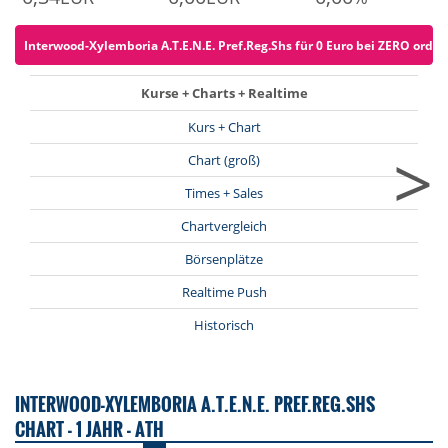
Interwood-Xylemboria A.T.E.N.E. Pref.Reg.Shs für 0 Euro bei ZERO ordern
Kurse + Charts + Realtime
Kurs + Chart
>
Chart (groß)
Times + Sales
Chartvergleich
Börsenplätze
Realtime Push
Historisch
INTERWOOD-XYLEMBORIA A.T.E.N.E. PREF.REG.SHS
CHART - 1 JAHR - ATH