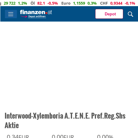
 722
1,2%
Öl
82,1
-0,5%
Euro
1,1559
0,3%
CHF
0,9344
-0,1%
Gol
Depot
Interwood-Xylemboria A.T.E.N.E. Pref.Reg.Shs
Aktie
0,34
0,00
0,00
EUR
EUR
%