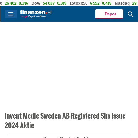
 402
0,3%
Dow
54 037
0,3%
EStoxx50
6 552
0,4%
Nasdaq
29 722
Depot
Invent Medic Sweden AB Registered Shs Issue
2024 Aktie