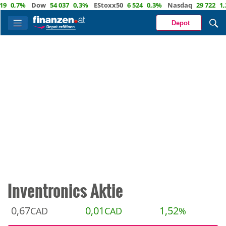
,7%
Dow
54 037
0,3%
EStoxx50
6 524
0,3%
Nasdaq
29 722
1,2%
Depot
Inventronics Aktie
0,67
0,01
1,52
CAD
CAD
%