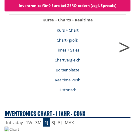
Inventronics für 0 Euro bei ZERO ordern (zzgl. Spreads)
Kurse + Charts + Realtime
Kurs + Chart
>
Chart (groß)
Times + Sales
Chartvergleich
Börsenplätze
Realtime Push
Historisch
INVENTRONICS CHART - 1 JAHR - CDNX
Intraday
1W
3M
1J
3J
5J
MAX