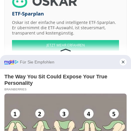
ETF-Sparplan
Oskar ist der einfache und intelligente ETF-Sparplan.
Er übernimmt die ETF-Auswahl, ist steuersmart,
transparent und kostengünstig.
JETZT MEHR ERFAHREN
Für Sie Empfohlen
The Way You Sit Could Expose Your True
Aktien ATX
DAX
EuroStoxx 50
Dow Jones
NASDAQ 100
Nikkei 225
Personality
S&P 500
BRAINBERRIES
Weitere Aktien:
IVRnet
Jazz Resources
Jubilee Gold
PetroSands Resources
Komet
Manufacturers
Kontakt
-
Impressum
-
Werbung
-
Barrierefreiheit
Sitemap
-
Datenschutz
-
Disclaimer
-
AGB
-
Privatsphäre-Einstellungen