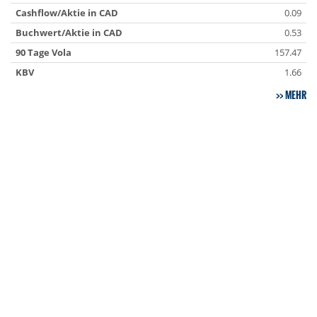
Cashflow/Aktie in CAD
0.09
Buchwert/Aktie in CAD
0.53
90 Tage Vola
157.47
KBV
1.66
MEHR