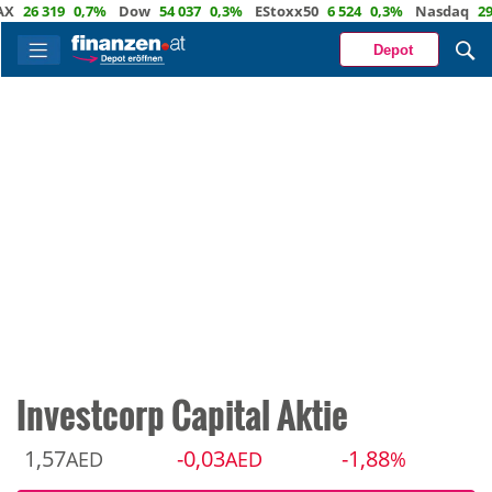
6 319
0,7%
Dow
54 037
0,3%
EStoxx50
6 524
0,3%
Nasdaq
29 722
Depot
Investcorp Capital Aktie
1,57
-0,03
-1,88
AED
AED
%