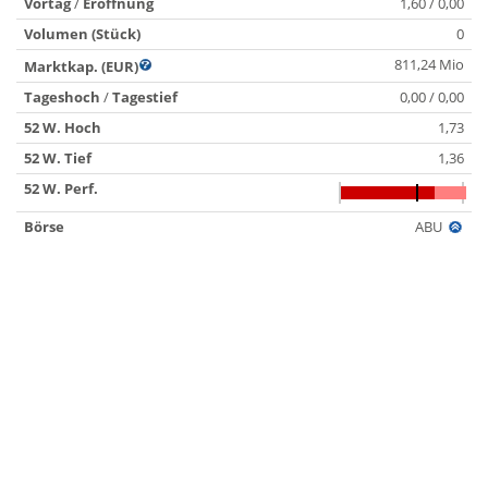
Vortag
/
Eröffnung
1,60 / 0,00
Volumen (Stück)
0
811,24 Mio
Marktkap. (EUR)
Tageshoch
/
Tagestief
0,00 / 0,00
52 W. Hoch
1,73
52 W. Tief
1,36
52 W. Perf.
Börse
ABU