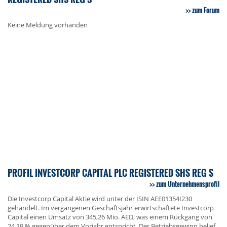
zum Forum
Keine Meldung vorhanden
PROFIL INVESTCORP CAPITAL PLC REGISTERED SHS REG S
zum Unternehmensprofil
Die Investcorp Capital Aktie wird unter der ISIN AEE01354I230
gehandelt. Im vergangenen Geschäftsjahr erwirtschaftete Investcorp
Capital einen Umsatz von 345,26 Mio. AED, was einem Rückgang von
24,19 % gegenüber dem Vorjahr entspricht. Der Betriebsgewinn belief