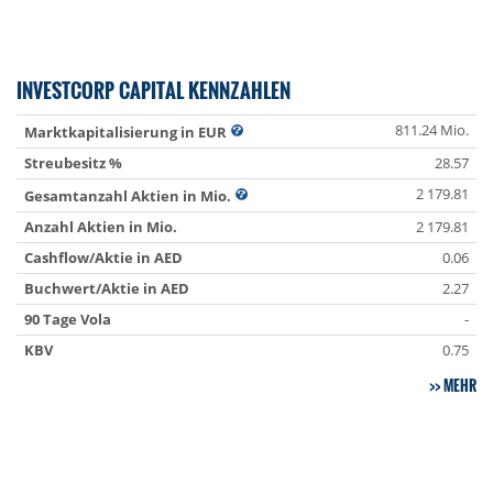
INVESTCORP CAPITAL KENNZAHLEN
811.24 Mio.
Marktkapitalisierung in EUR
Streubesitz %
28.57
2 179.81
Gesamtanzahl Aktien in Mio.
Anzahl Aktien in Mio.
2 179.81
Cashflow/Aktie in AED
0.06
Buchwert/Aktie in AED
2.27
90 Tage Vola
-
KBV
0.75
MEHR