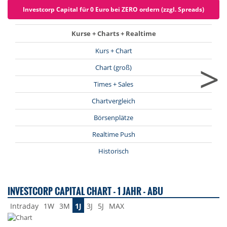
Investcorp Capital für 0 Euro bei ZERO ordern (zzgl. Spreads)
Kurse + Charts + Realtime
Kurs + Chart
>
Chart (groß)
Times + Sales
Chartvergleich
Börsenplätze
Realtime Push
Historisch
INVESTCORP CAPITAL CHART - 1 JAHR - ABU
Intraday
1W
3M
1J
3J
5J
MAX