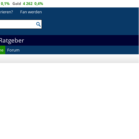
0,1%
Gold
4 262
0,4%
trieren?
Fan werden
Ratgeber
he
Forum