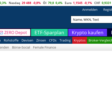
0,3%
Nasdaq
29 488
-0,8%
Öl
79,8
0,4%
Euro
1,1545
-0,1%
CHF
0,9331
Anmelden
Regis
ETF-Sparplan
Krypto kaufen
ZERO Depot
n
Rohstoffe
Devisen
Zinsen
CFDs
Trading
Kryptos
Broker-Vergleic
denden
Börse-Social
Female Finance