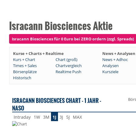
Isracann Biosciences Aktie
Isracann Biosciences für 0 Euro bei ZERO ordern (zzgl. Spreads)
Kurse + Charts + Realtime
News + Analysen
Kurs + Chart
Chart (groß)
News + Adhoc
Times + Sales
Chartvergleich
Analysen
Börsenplätze
Realtime Push
Kursziele
Historisch
ISRACANN BIOSCIENCES CHART - 1 JAHR -
Bör
NASO
Intraday
1W
3M
1J
3J
5J
MAX