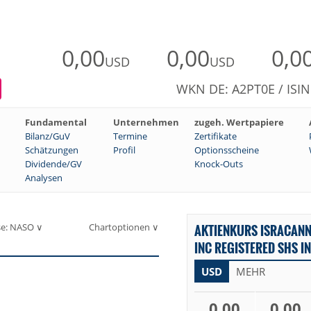
0,00
0,00
0,0
USD
USD
WKN DE: A2PT0E / ISI
Fundamental
Unternehmen
zugeh. Wertpapiere
Bilanz/GuV
Termine
Zertifikate
Schätzungen
Profil
Optionsscheine
Dividende/GV
Knock-Outs
Analysen
se: NASO ∨
Chartoptionen ∨
AKTIENKURS ISRACANN
INC REGISTERED SHS I
USD
MEHR
0,00
0,00