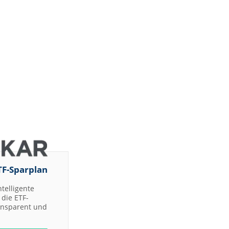
TF-Sparplan
ntelligente
die ETF-
ransparent und