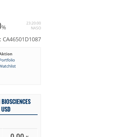
0
23:20:00
%
NASO
N: CA46501D1087
Aktion
Portfolio
Watchlist
 BIOSCIENCES
N USD
0,00