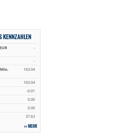
S KENNZAHLEN
 EUR
-
-
Mio.
163.04
163.04
-0.01
0.00
0.00
37.63
MEHR