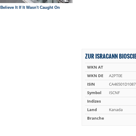
ZUR ISRACANN BIOSCIE
WKN AT
WKN DE
A2PT0E
ISIN
CA46501D1087
Symbol
ISCNF
Indizes
Land
Kanada
Branche