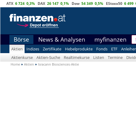
ATX
6 724
0,3%
DAX
26 147
0,1%
Dow
54 349
0,5%
EStoxx50
6 499
Börse
News & Analysen
myfinanzen
Aktien
Indizes
Zertifikate
Hebelprodukte
Fonds
ETF
Anleihe
Aktienkurse
Aktien-Suche
Realtimekurse
Listen
Termine
Divi
Home
»
Aktien
»
Isracann Biosciences-Aktie