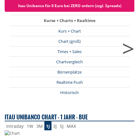
Itau Unibanco für 0 Euro bei ZERO ordern (zzgl. Spreads)
Kurse + Charts + Realtime
Kurs + Chart
>
Chart (groß)
Times + Sales
Chartvergleich
Börsenplätze
Realtime Push
Historisch
ITAU UNIBANCO CHART - 1 JAHR - BUE
Intraday
1W
3M
1J
3J
5J
MAX