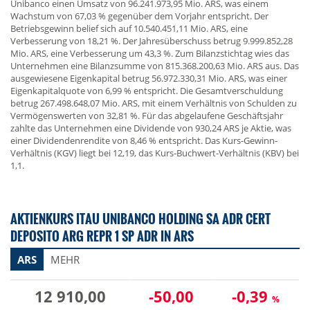
Unibanco einen Umsatz von 96.241.973,95 Mio. ARS, was einem
Wachstum von 67,03 % gegenüber dem Vorjahr entspricht. Der
Betriebsgewinn belief sich auf 10.540.451,11 Mio. ARS, eine
Verbesserung von 18,21 %. Der Jahresüberschuss betrug 9.999.852,28
Mio. ARS, eine Verbesserung um 43,3 %. Zum Bilanzstichtag wies das
Unternehmen eine Bilanzsumme von 815.368.200,63 Mio. ARS aus. Das
ausgewiesene Eigenkapital betrug 56.972.330,31 Mio. ARS, was einer
Eigenkapitalquote von 6,99 % entspricht. Die Gesamtverschuldung
betrug 267.498.648,07 Mio. ARS, mit einem Verhältnis von Schulden zu
Vermögenswerten von 32,81 %. Für das abgelaufene Geschäftsjahr
zahlte das Unternehmen eine Dividende von 930,24 ARS je Aktie, was
einer Dividendenrendite von 8,46 % entspricht. Das Kurs-Gewinn-
Verhältnis (KGV) liegt bei 12,19, das Kurs-Buchwert-Verhältnis (KBV) bei
1,1.
AKTIENKURS ITAU UNIBANCO HOLDING SA ADR CERT
DEPOSITO ARG REPR 1 SP ADR IN ARS
ARS
MEHR
12 910,00
-50,00
-0,39
%