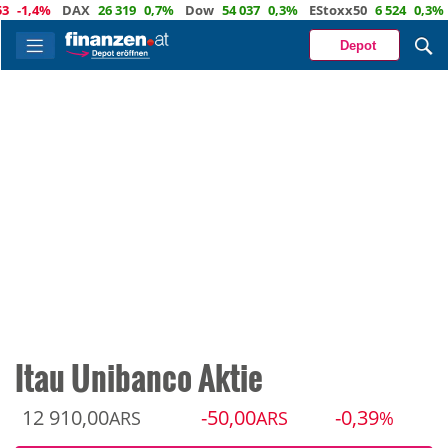
1,4%
DAX
26 319
0,7%
Dow
54 037
0,3%
EStoxx50
6 524
0,3%
Na
Depot
Itau Unibanco Aktie
12 910,00
-50,00
-0,39
ARS
ARS
%