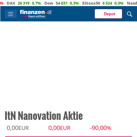
DAX
26 319
0,7%
Dow
54 037
0,3%
EStoxx50
6 524
0,3%
Nasdaq
2
Depot
ItN Nanovation Aktie
0,00
0,00
-90,00
EUR
EUR
%