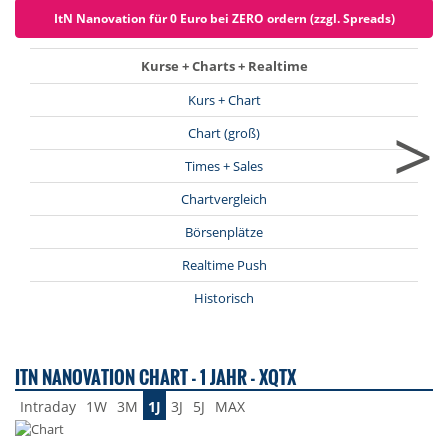
ItN Nanovation für 0 Euro bei ZERO ordern (zzgl. Spreads)
Kurse + Charts + Realtime
Kurs + Chart
>
Chart (groß)
Times + Sales
Chartvergleich
Börsenplätze
Realtime Push
Historisch
ITN NANOVATION CHART - 1 JAHR - XQTX
Intraday
1W
3M
1J
3J
5J
MAX