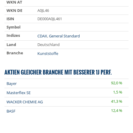
WKN AT
WKN DE
A0JL46
ISIN
DE000A0JL461
Symbol
Indizes
CDAX
,
General Standard
Land
Deutschland
Branche
Kunststoffe
AKTIEN GLEICHER BRANCHE MIT BESSERER 1J PERF.
92,0 %
Bayer
1,5 %
Masterflex SE
41,3 %
WACKER CHEMIE AG
12,4 %
BASF