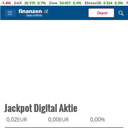
4%
DAX
26 319
0,7%
Dow
54 037
0,3%
EStoxx50
6 524
0,3%
Nasd
Depot
Jackpot Digital Aktie
0,02
0,00
0,00
EUR
EUR
%