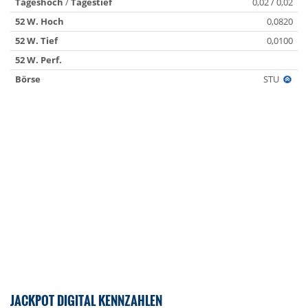
Tageshoch
/
Tagestief
0,02 / 0,02
52 W. Hoch
0,0820
52 W. Tief
0,0100
52 W. Perf.
Börse
STU
JACKPOT DIGITAL KENNZAHLEN