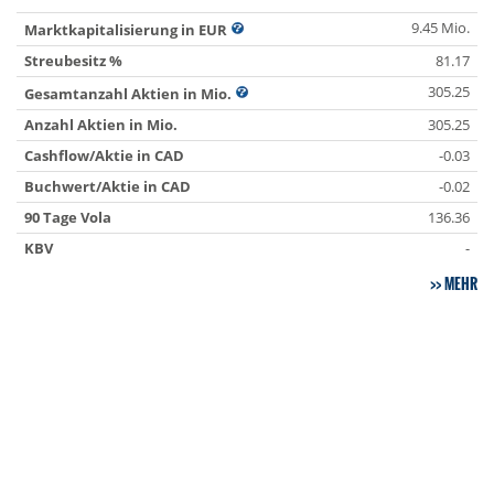
9.45 Mio.
Marktkapitalisierung in EUR
Streubesitz %
81.17
305.25
Gesamtanzahl Aktien in Mio.
Anzahl Aktien in Mio.
305.25
Cashflow/Aktie in CAD
-0.03
Buchwert/Aktie in CAD
-0.02
90 Tage Vola
136.36
KBV
-
MEHR