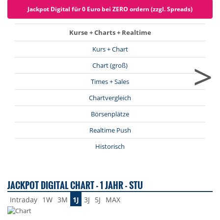
Jackpot Digital für 0 Euro bei ZERO ordern (zzgl. Spreads)
Kurse + Charts + Realtime
Kurs + Chart
>
Chart (groß)
Times + Sales
Chartvergleich
Börsenplätze
Realtime Push
Historisch
JACKPOT DIGITAL CHART - 1 JAHR - STU
Intraday
1W
3M
1J
3J
5J
MAX