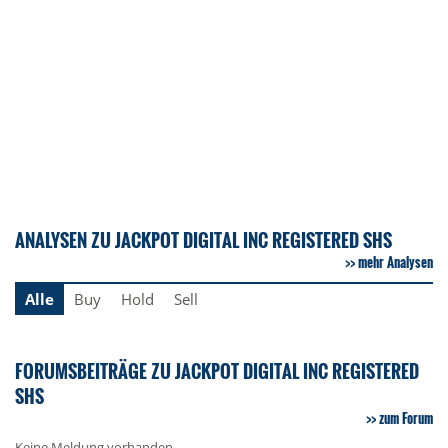
ANALYSEN ZU JACKPOT DIGITAL INC REGISTERED SHS
mehr Analysen
Alle
Buy
Hold
Sell
FORUMSBEITRÄGE ZU JACKPOT DIGITAL INC REGISTERED
SHS
zum Forum
Keine Meldung vorhanden