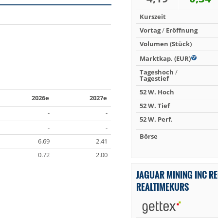
Kurszeit
Vortag
/
Eröffnung
Volumen (Stück)
Marktkap. (EUR)
Tageshoch
/
Tagestief
52 W. Hoch
2026e
2027e
52 W. Tief
-
-
52 W. Perf.
-
-
Börse
6.69
2.41
0.72
2.00
JAGUAR MINING INC RE
REALTIMEKURS