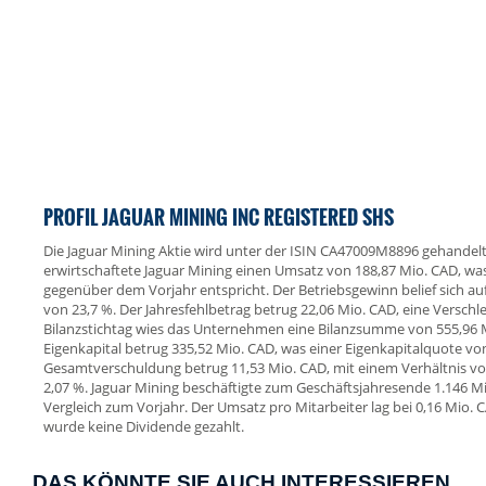
PROFIL JAGUAR MINING INC REGISTERED SHS
Die Jaguar Mining Aktie wird unter der ISIN CA47009M8896 gehandel
erwirtschaftete Jaguar Mining einen Umsatz von 188,87 Mio. CAD, w
gegenüber dem Vorjahr entspricht. Der Betriebsgewinn belief sich au
von 23,7 %. Der Jahresfehlbetrag betrug 22,06 Mio. CAD, eine Versch
Bilanzstichtag wies das Unternehmen eine Bilanzsumme von 555,96 
Eigenkapital betrug 335,52 Mio. CAD, was einer Eigenkapitalquote von
Gesamtverschuldung betrug 11,53 Mio. CAD, mit einem Verhältnis 
2,07 %. Jaguar Mining beschäftigte zum Geschäftsjahresende 1.146 Mit
Vergleich zum Vorjahr. Der Umsatz pro Mitarbeiter lag bei 0,16 Mio. 
wurde keine Dividende gezahlt.