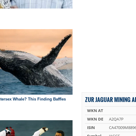
ZUR JAGUAR MINING A
WKN AT
WKN DE
A2QA7P
ISIN
CA47009M889