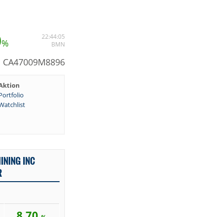
0
22:44:05
%
BMN
: CA47009M8896
Aktion
Portfolio
Watchlist
INING INC
R
8,70