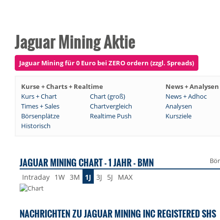
Jaguar Mining Aktie
Jaguar Mining für 0 Euro bei ZERO ordern (zzgl. Spreads)
Kurse + Charts + Realtime
News + Analysen
Kurs + Chart
Chart (groß)
News + Adhoc
Times + Sales
Chartvergleich
Analysen
Börsenplätze
Realtime Push
Kursziele
Historisch
JAGUAR MINING CHART - 1 JAHR - BMN
Bör
Intraday
1W
3M
1J
3J
5J
MAX
NACHRICHTEN ZU JAGUAR MINING INC REGISTERED SHS