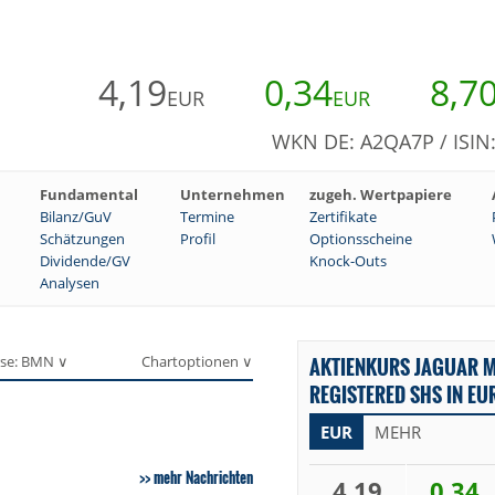
4,19
0,34
8,7
EUR
EUR
WKN DE: A2QA7P / ISIN
Fundamental
Unternehmen
zugeh. Wertpapiere
Bilanz/GuV
Termine
Zertifikate
Schätzungen
Profil
Optionsscheine
Dividende/GV
Knock-Outs
Analysen
se: BMN ∨
Chartoptionen ∨
AKTIENKURS JAGUAR M
REGISTERED SHS IN EU
EUR
MEHR
mehr Nachrichten
4,19
0,34