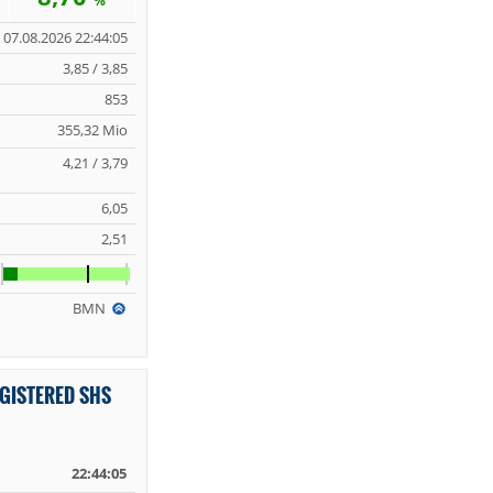
%
07.08.2026 22:44:05
3,85 / 3,85
853
355,32 Mio
4,21 / 3,79
6,05
2,51
BMN
GISTERED SHS
22:44:05