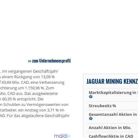
zum Unternehmensprofil
t. Im vergangenen Geschäftsjahr
as einem Rückgang von 13,09 %
JAGUAR MINING KENN
f 43,69 Mio. CAD, eine Verbesserung
lechterung um 1.150,96 %. Zum
Marktkapitalisierung in
Mio. CAD aus. Das ausgewiesene
 60,35 % entspricht. Die
von Schulden zu Vermögenswerten von
Streubesitz %
arbeiter, ein Anstieg von 3,71 % im
Gesamtanzahl Aktien in 
CAD. Für das abgelaufene Geschäftsjahr
Anzahl Aktien in Mio.
Cashflow/Aktie in CAD