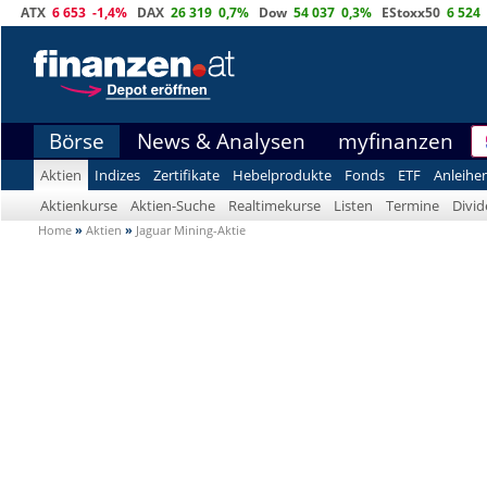
ATX
6 653
-1,4%
DAX
26 319
0,7%
Dow
54 037
0,3%
EStoxx50
6 524
Börse
News & Analysen
myfinanzen
Aktien
Indizes
Zertifikate
Hebelprodukte
Fonds
ETF
Anleihe
Aktienkurse
Aktien-Suche
Realtimekurse
Listen
Termine
Divi
Home
»
Aktien
»
Jaguar Mining-Aktie