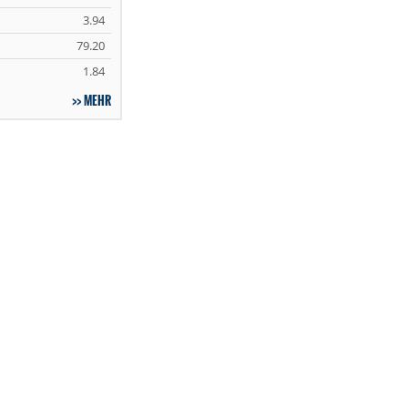
3.94
79.20
1.84
MEHR