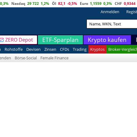
0,3%
Nasdaq
29 722
1,2%
Öl
82,1
-0,5%
Euro
1,1559
0,3%
CHF
0,9344
Anmelden
Regis
ETF-Sparplan
Krypto kaufen
ZERO Depot
n
Rohstoffe
Devisen
Zinsen
CFDs
Trading
Kryptos
Broker-Vergleic
denden
Börse-Social
Female Finance