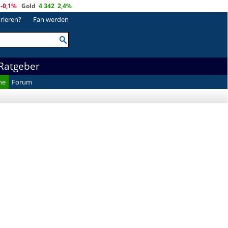
-0,1%
Gold
4 342
2,4%
trieren?
Fan werden
Ratgeber
he
Forum