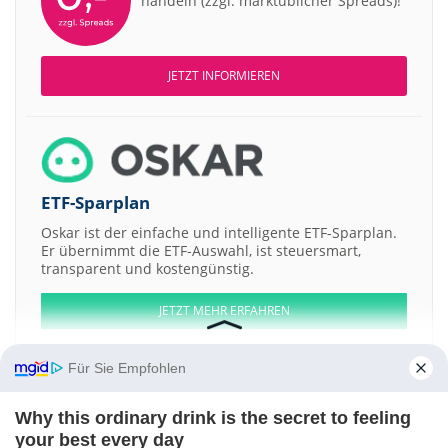
handeln (zzgl. marktüblicher Spreads)!
JETZT INFORMIEREN
ETF-Sparplan
Oskar ist der einfache und intelligente ETF-Sparplan.
Er übernimmt die ETF-Auswahl, ist steuersmart,
transparent und kostengünstig.
JETZT MEHR ERFAHREN
Für Sie Empfohlen
Why this ordinary drink is the secret to feeling
Aktien ATX
DAX
EuroStoxx 50
Dow Jones
NASDAQ 100
Nikkei 225
your best every day
S&P 500