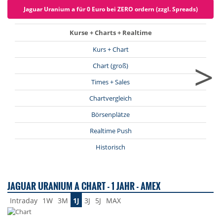
Jaguar Uranium a für 0 Euro bei ZERO ordern (zzgl. Spreads)
Kurse + Charts + Realtime
Kurs + Chart
>
Chart (groß)
Times + Sales
Chartvergleich
Börsenplätze
Realtime Push
Historisch
JAGUAR URANIUM A CHART - 1 JAHR - AMEX
Intraday
1W
3M
1J
3J
5J
MAX