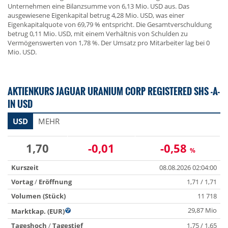
Unternehmen eine Bilanzsumme von 6,13 Mio. USD aus. Das
ausgewiesene Eigenkapital betrug 4,28 Mio. USD, was einer
Eigenkapitalquote von 69,79 % entspricht. Die Gesamtverschuldung
betrug 0,11 Mio. USD, mit einem Verhältnis von Schulden zu
Vermögenswerten von 1,78 %. Der Umsatz pro Mitarbeiter lag bei 0
Mio. USD.
AKTIENKURS JAGUAR URANIUM CORP REGISTERED SHS -A-
IN USD
USD
MEHR
1,70
-0,01
-0,58
%
Kurszeit
08.08.2026 02:04:00
Vortag
/
Eröffnung
1,71 / 1,71
Volumen (Stück)
11 718
29,87 Mio
Marktkap. (EUR)
Tageshoch
/
Tagestief
1,75 / 1,65