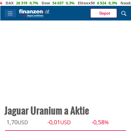
AX
26 319
0,7%
Dow
54 037
0,3%
EStoxx50
6 524
0,3%
Nasdaq
2
Depot
Jaguar Uranium a Aktie
1,70
-0,01
-0,58
USD
USD
%