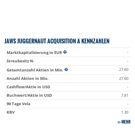
JAWS JUGGERNAUT ACQUISITION A KENNZAHLEN
-
Marktkapitalisierung in EUR
Streubesitz %
-
27.60
Gesamtanzahl Aktien in Mio.
Anzahl Aktien in Mio.
27.60
Cashflow/Aktie in USD
-
Buchwert/Aktie in USD
7.81
90 Tage Vola
-
KBV
1.30
MEHR