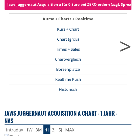
Jaws Juggernaut Acquisition a für 0 Euro bei ZERO ordern (zzgl. Spreads
Kurse + Charts + Realtime
Kurs + Chart
>
Chart (groß)
Times + Sales
Chartvergleich
Börsenplätze
Realtime Push
Historisch
JAWS JUGGERNAUT ACQUISITION A CHART - 1 JAHR -
NAS
Intraday
1W
3M
1J
3J
5J
MAX