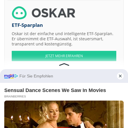
ETF-Sparplan
Oskar ist der einfache und intelligente ETF-Sparplan.
Er übernimmt die ETF-Auswahl, ist steuersmart,
transparent und kostengünstig.
JETZT MEHR ERFAHREN
Für Sie Empfohlen
Sensual Dance Scenes We Saw In Movies
Aktien ATX
DAX
EuroStoxx 50
Dow Jones
NASDAQ 100
Nikkei 225
S&P 500
BRAINBERRIES
Weitere Aktien:
PT Bukalapak.com
Visual Fan
AREV NanoTec Brands
World Quantum
Growth Acquisition a
White Rock Minerals
Kontakt
-
Impressum
-
Werbung
-
Barrierefreiheit