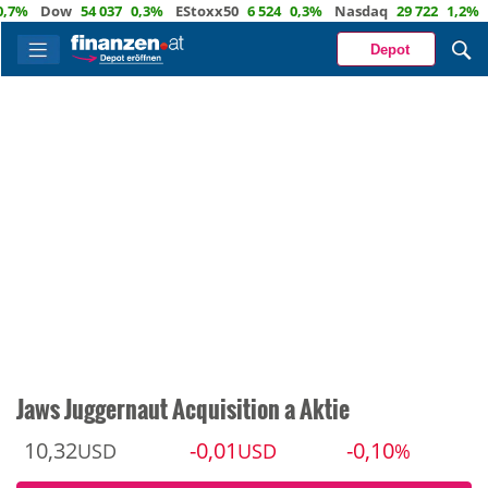
Dow
54 037
0,3%
EStoxx50
6 524
0,3%
Nasdaq
29 722
1,2%
Öl
8
Depot
Jaws Juggernaut Acquisition a Aktie
10,32
-0,01
-0,10
USD
USD
%