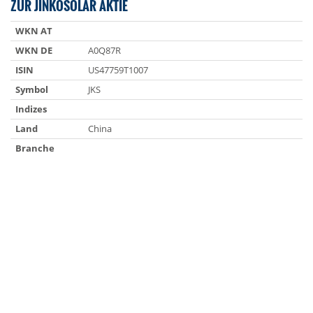
ZUR JINKOSOLAR AKTIE
WKN AT
WKN DE
A0Q87R
ISIN
US47759T1007
Symbol
JKS
Indizes
Land
China
Branche