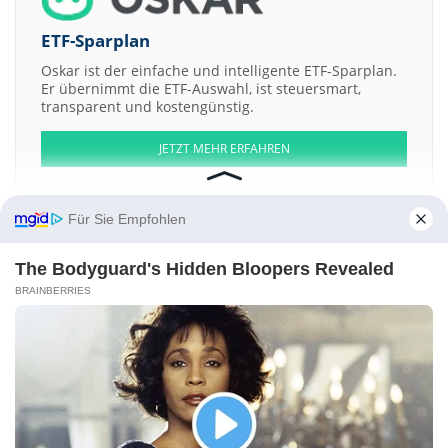
ETF-Sparplan
Oskar ist der einfache und intelligente ETF-Sparplan.
Er übernimmt die ETF-Auswahl, ist steuersmart,
transparent und kostengünstig.
JETZT MEHR ERFAHREN
Für Sie Empfohlen
The Bodyguard's Hidden Bloopers Revealed
Aktien ATX
DAX
EuroStoxx 50
Dow Jones
NASDAQ 100
Nikkei 225
S&P 500
BRAINBERRIES
Weitere Aktien:
MERCI PLUS GROUPE
Vapor
Piedmont Office Realty Trus a
Mega
Copper
HyComm Wireless
Kontakt
-
Impressum
-
Werbung
-
Barrierefreiheit
Sitemap
-
Datenschutz
-
Disclaimer
-
AGB
-
Privatsphäre-Einstellungen