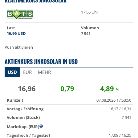
17:56 Uhr
Last
Volumen
16,96
USD
7 941
Push aktivieren
AKTIENKURS JINKOSOLAR IN USD
USD
EUR
MEHR
16,96
0,79
4,89
%
Kurszeit
07.08.2026 17:53:50
Vortag
/
Eröffnung
16,17 / 16,31
Volumen (Stück)
7 941
Marktkap. (EUR)
Tageshoch
/
Tagestief
17,08 / 16,25