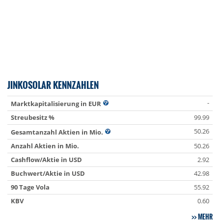
JINKOSOLAR KENNZAHLEN
-
Marktkapitalisierung in EUR
Streubesitz %
99.99
50.26
Gesamtanzahl Aktien in Mio.
Anzahl Aktien in Mio.
50.26
Cashflow/Aktie in USD
2.92
Buchwert/Aktie in USD
42.98
90 Tage Vola
55.92
KBV
0.60
MEHR