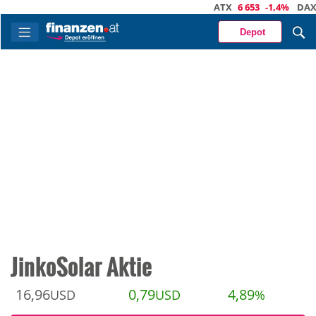
ATX
6 653
-1,4%
DAX
26 3
Depot
JinkoSolar Aktie
16,96
0,79
4,89
USD
USD
%