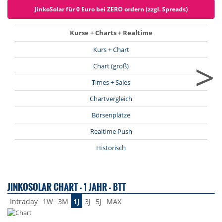
JinkoSolar für 0 Euro bei ZERO ordern (zzgl. Spreads)
Kurse + Charts + Realtime
Kurs + Chart
>
Chart (groß)
Times + Sales
Chartvergleich
Börsenplätze
Realtime Push
Historisch
JINKOSOLAR CHART - 1 JAHR - BTT
Intraday
1W
3M
1J
3J
5J
MAX