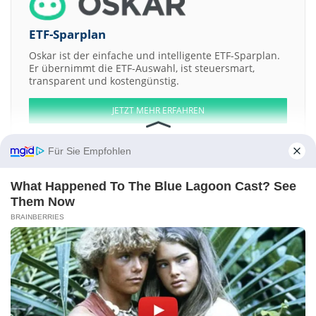
ETF-Sparplan
Oskar ist der einfache und intelligente ETF-Sparplan.
Er übernimmt die ETF-Auswahl, ist steuersmart,
transparent und kostengünstig.
JETZT MEHR ERFAHREN
Für Sie Empfohlen
What Happened To The Blue Lagoon Cast? See
Aktien ATX
DAX
EuroStoxx 50
Dow Jones
NASDAQ 100
Nikkei 225
Them Now
S&P 500
BRAINBERRIES
Weitere Aktien:
Ginni Filaments
Indo-City Infotech
Castron Technologies
Prism
Mercantile
Hiran Orgochem
Kontakt
-
Impressum
-
Werbung
-
Barrierefreiheit
Sitemap
-
Datenschutz
-
Disclaimer
-
AGB
-
Privatsphäre-Einstellungen