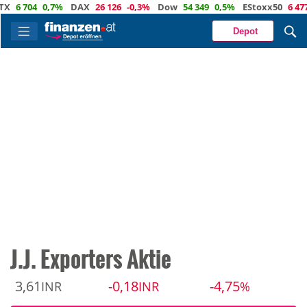
 704
0,7%
DAX
26 126
-0,3%
Dow
54 349
0,5%
EStoxx50
6 477
-0
Depot
J.J. Exporters Aktie
3,61
-0,18
-4,75
INR
INR
%