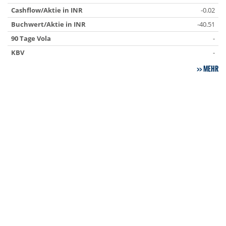
Cashflow/Aktie in INR
-0.02
Buchwert/Aktie in INR
-40.51
90 Tage Vola
-
KBV
-
MEHR