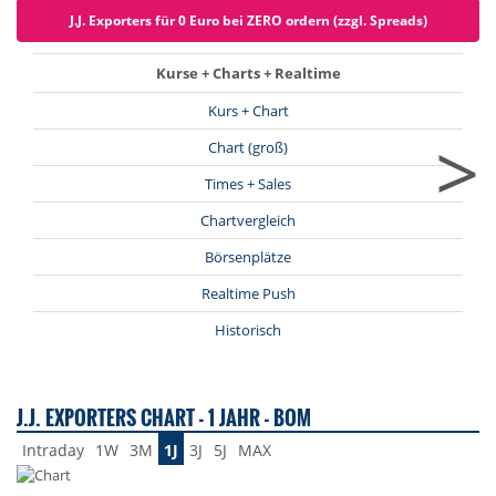
J.J. Exporters für 0 Euro bei ZERO ordern (zzgl. Spreads)
Kurse + Charts + Realtime
Kurs + Chart
>
Chart (groß)
Times + Sales
Chartvergleich
Börsenplätze
Realtime Push
Historisch
J.J. EXPORTERS CHART - 1 JAHR - BOM
Intraday
1W
3M
1J
3J
5J
MAX