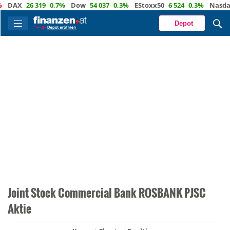
DAX
26 319
0,7%
Dow
54 037
0,3%
EStoxx50
6 524
0,3%
Nasdaq
2
Depot
Joint Stock Commercial Bank ROSBANK PJSC
Aktie