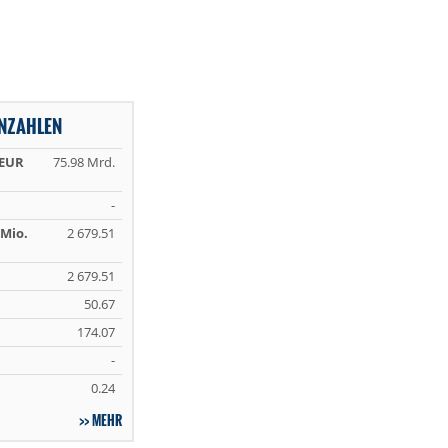
NZAHLEN
 EUR
75.98 Mrd.
-
Mio.
2 679.51
2 679.51
50.67
174.07
-
0.24
MEHR