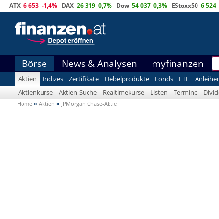
ATX
6 653
-1,4%
DAX
26 319
0,7%
Dow
54 037
0,3%
EStoxx50
6 524
Börse
News & Analysen
myfinanzen
Aktien
Indizes
Zertifikate
Hebelprodukte
Fonds
ETF
Anleihe
Aktienkurse
Aktien-Suche
Realtimekurse
Listen
Termine
Divi
Home
»
Aktien
»
JPMorgan Chase-Aktie