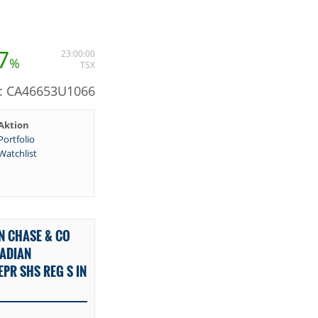
7
23:00:00
%
TSX
N: CA46653U1066
Aktion
Portfolio
Watchlist
N CHASE & CO
NADIAN
EPR SHS REG S IN