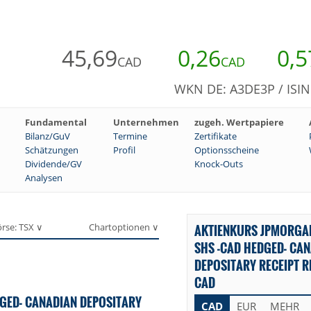
45,69
0,26
0,5
CAD
CAD
WKN DE: A3DE3P / ISI
Fundamental
Unternehmen
zugeh. Wertpapiere
Bilanz/GuV
Termine
Zertifikate
Schätzungen
Profil
Optionsscheine
Dividende/GV
Knock-Outs
Analysen
rse: TSX ∨
Chartoptionen ∨
AKTIENKURS JPMORGA
SHS -CAD HEDGED- CA
DEPOSITARY RECEIPT R
CAD
GED- CANADIAN DEPOSITARY
CAD
EUR
MEHR