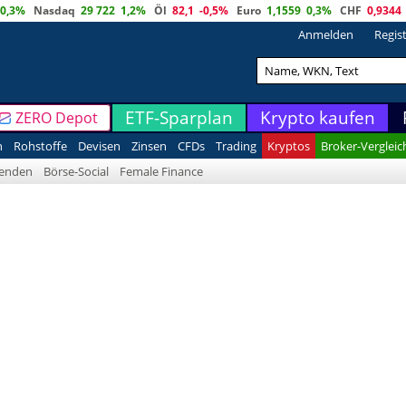
0,3%
Nasdaq
29 722
1,2%
Öl
82,1
-0,5%
Euro
1,1559
0,3%
CHF
0,9344
Anmelden
Regis
ETF-Sparplan
Krypto kaufen
ZERO Depot
n
Rohstoffe
Devisen
Zinsen
CFDs
Trading
Kryptos
Broker-Vergleic
denden
Börse-Social
Female Finance