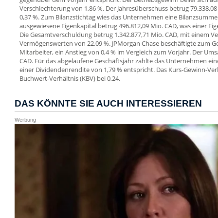
Verschlechterung von 1,86 %. Der Jahresüberschuss betrug 79.338,08
0,37 %. Zum Bilanzstichtag wies das Unternehmen eine Bilanzsumme 
ausgewiesene Eigenkapital betrug 496.812,09 Mio. CAD, was einer Eig
Die Gesamtverschuldung betrug 1.342.877,71 Mio. CAD, mit einem Ve
Vermögenswerten von 22,09 %. JPMorgan Chase beschäftigte zum Ge
Mitarbeiter, ein Anstieg von 0,4 % im Vergleich zum Vorjahr. Der Umsa
CAD. Für das abgelaufene Geschäftsjahr zahlte das Unternehmen eine
einer Dividendenrendite von 1,79 % entspricht. Das Kurs-Gewinn-Verhäl
Buchwert-Verhältnis (KBV) bei 0,24.