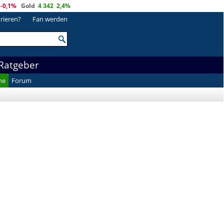
-0,1%
Gold
4 342
2,4%
trieren?
Fan werden
Ratgeber
he
Forum