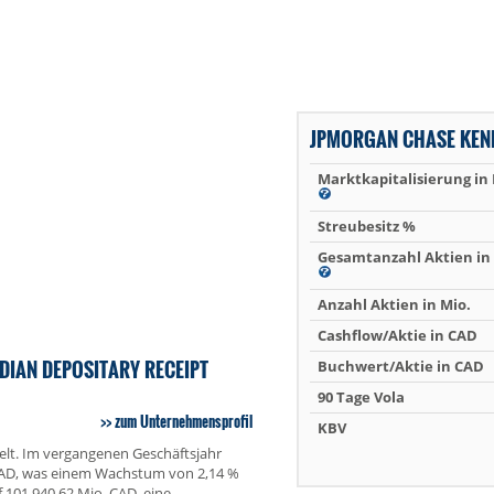
JPMORGAN CHASE KEN
Marktkapitalisierung in
Streubesitz %
Gesamtanzahl Aktien in 
Anzahl Aktien in Mio.
Cashflow/Aktie in CAD
DIAN DEPOSITARY RECEIPT
Buchwert/Aktie in CAD
90 Tage Vola
zum Unternehmensprofil
KBV
elt. Im vergangenen Geschäftsjahr
 CAD, was einem Wachstum von 2,14 %
 101.940,62 Mio. CAD, eine