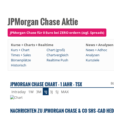
JPMorgan Chase Aktie
JPMorgan Chase für 0 Euro bei ZERO ordern (zzgl. Spreads)
Kurse + Charts + Realtime
News + Analysen
Kurs + Chart
Chart (groß)
News + Adhoc
Times + Sales
Chartvergleich
Analysen
Börsenplätze
Realtime Push
Kursziele
Historisch
JPMORGAN CHASE CHART - 1 JAHR - TSX
Bö
Intraday
1W
3M
1J
3J
5J
MAX
NACHRICHTEN ZU JPMORGAN CHASE & CO SHS -CAD HED