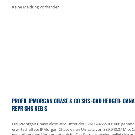
Keine Meldung vorhanden
PROFIL JPMORGAN CHASE & CO SHS -CAD HEDGED- CANA
REPR SHS REG S
Die JPMorgan Chase Aktie wird unter der ISIN CA46653U1066 gehand
erwirtschaftete JPMorgan Chase einen Umsatz von 389.940,07 Mio.
gegenüber dem Vorjahr entspricht. Der Betriebsgewinn belief sich auf