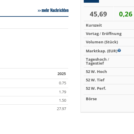
mehr Nachrichten
45,69
0,26
Kurszeit
Vortag
/
Eröffnung
Volumen (Stück)
Marktkap. (EUR)
Tageshoch
/
Tagestief
52 W. Hoch
2025
52 W. Tief
0.75
52 W. Perf.
1.79
Börse
1.50
27.97