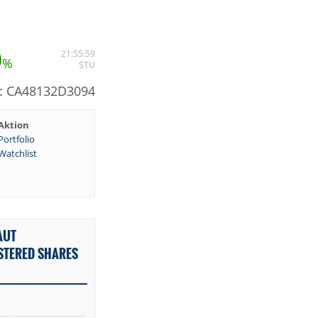
0
21:55:59
%
STU
N: CA48132D3094
Aktion
Portfolio
Watchlist
AUT
ISTERED SHARES