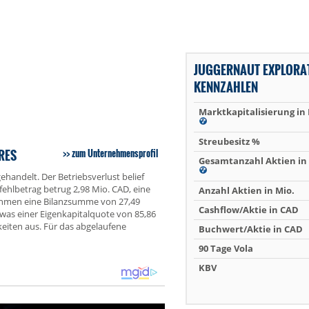
JUGGERNAUT EXPLORA
KENNZAHLEN
Marktkapitalisierung in
Streubesitz %
RES
zum Unternehmensprofil
Gesamtanzahl Aktien in 
handelt. Der Betriebsverlust belief
fehlbetrag betrug 2,98 Mio. CAD, eine
Anzahl Aktien in Mio.
ehmen eine Bilanzsumme von 27,49
Cashflow/Aktie in CAD
 was einer Eigenkapitalquote von 85,86
eiten aus. Für das abgelaufene
Buchwert/Aktie in CAD
90 Tage Vola
KBV