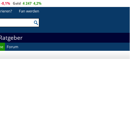
-0,1%
Gold
4 247
4,2%
trieren?
Fan werden
Ratgeber
he
Forum