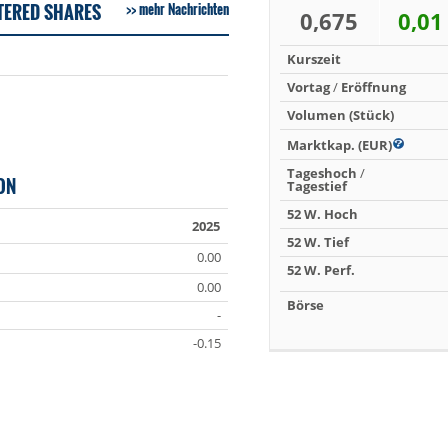
TERED SHARES
mehr Nachrichten
0,675
0,01
Kurszeit
Vortag
/
Eröffnung
Volumen (Stück)
Marktkap. (EUR)
Tageshoch
/
ON
Tagestief
52 W. Hoch
2025
52 W. Tief
0.00
52 W. Perf.
0.00
Börse
-
-0.15