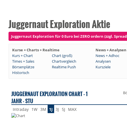
Juggernaut Exploration Aktie
Juggernaut Exploration für 0 Euro bei ZERO ordern (zzgl. Spread
Kurse + Charts + Realtime
News + Analysen
Kurs + Chart
Chart (groß)
News + Adhoc
Times + Sales
Chartvergleich
Analysen
Börsenplätze
Realtime Push
Kursziele
Historisch
JUGGERNAUT EXPLORATION CHART - 1
Bö
JAHR - STU
Intraday
1W
3M
1J
3J
5J
MAX