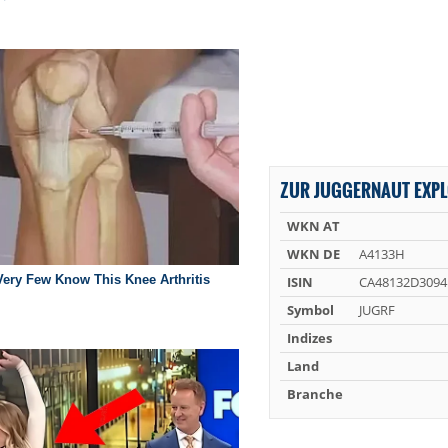
ZUR JUGGERNAUT EXPL
WKN AT
WKN DE
A4133H
ISIN
CA48132D3094
Symbol
JUGRF
Indizes
Land
Branche