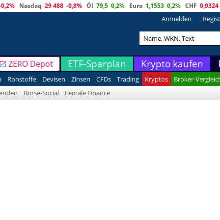
-0,2%
Nasdaq
29 488
-0,8%
Öl
79,5
0,2%
Euro
1,1553
0,2%
CHF
0,9324
Anmelden
Regis
ETF-Sparplan
Krypto kaufen
ZERO Depot
n
Rohstoffe
Devisen
Zinsen
CFDs
Trading
Kryptos
Broker-Vergleic
denden
Börse-Social
Female Finance