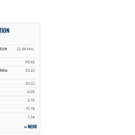
TION
 EUR
22.98 Mio.
99.42
Mio.
33.22
33.22
-0.05
0.76
75.78
1.54
MEHR