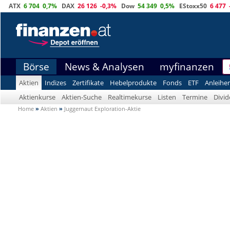
ATX
6 704
0,7%
DAX
26 126
-0,3%
Dow
54 349
0,5%
EStoxx50
6 477
Börse
News & Analysen
myfinanzen
Aktien
Indizes
Zertifikate
Hebelprodukte
Fonds
ETF
Anleihe
Aktienkurse
Aktien-Suche
Realtimekurse
Listen
Termine
Divi
Home
»
Aktien
»
Juggernaut Exploration-Aktie