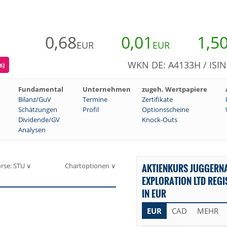
0,68
0,01
1,5
EUR
EUR
WKN DE: A4133H / ISI
s)
Fundamental
Unternehmen
zugeh. Wertpapiere
Bilanz/GuV
Termine
Zertifikate
Schätzungen
Profil
Optionsscheine
Dividende/GV
Knock-Outs
Analysen
rse: STU ∨
Chartoptionen ∨
AKTIENKURS JUGGERN
EXPLORATION LTD REG
IN EUR
EUR
CAD
MEHR