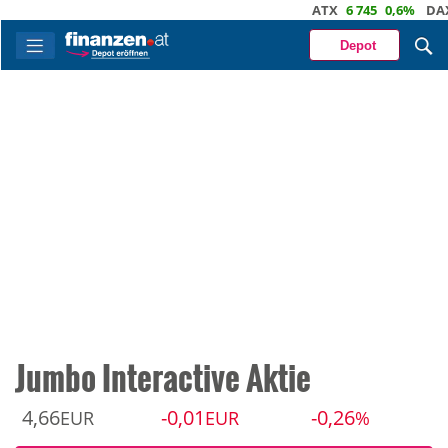
ATX
6 745
0,6%
DAX
26
Depot
Jumbo Interactive Aktie
4,66
-0,01
-0,26
EUR
EUR
%