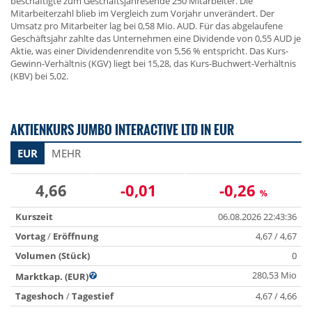
beschäftigte zum Geschäftsjahresende 250 Mitarbeiter. Die
Mitarbeiterzahl blieb im Vergleich zum Vorjahr unverändert. Der
Umsatz pro Mitarbeiter lag bei 0,58 Mio. AUD. Für das abgelaufene
Geschäftsjahr zahlte das Unternehmen eine Dividende von 0,55 AUD je
Aktie, was einer Dividendenrendite von 5,56 % entspricht. Das Kurs-
Gewinn-Verhältnis (KGV) liegt bei 15,28, das Kurs-Buchwert-Verhältnis
(KBV) bei 5,02.
AKTIENKURS JUMBO INTERACTIVE LTD IN EUR
EUR
MEHR
4,66
-0,01
-0,26
%
Kurszeit
06.08.2026 22:43:36
Vortag
/
Eröffnung
4,67 / 4,67
Volumen (Stück)
0
280,53 Mio
Marktkap. (EUR)
Tageshoch
/
Tagestief
4,67 / 4,66