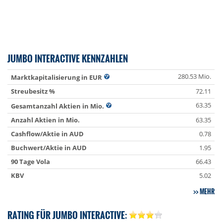
JUMBO INTERACTIVE KENNZAHLEN
280.53 Mio.
Marktkapitalisierung in EUR
Streubesitz %
72.11
63.35
Gesamtanzahl Aktien in Mio.
Anzahl Aktien in Mio.
63.35
Cashflow/Aktie in AUD
0.78
Buchwert/Aktie in AUD
1.95
90 Tage Vola
66.43
KBV
5.02
MEHR
RATING FÜR JUMBO INTERACTIVE: