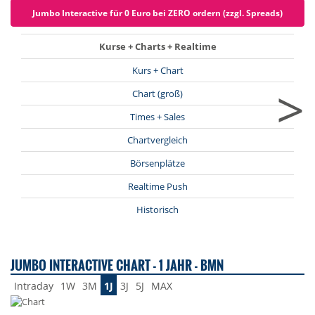
Jumbo Interactive für 0 Euro bei ZERO ordern (zzgl. Spreads)
Kurse + Charts + Realtime
Kurs + Chart
>
Chart (groß)
Times + Sales
Chartvergleich
Börsenplätze
Realtime Push
Historisch
JUMBO INTERACTIVE CHART - 1 JAHR - BMN
Intraday
1W
3M
1J
3J
5J
MAX