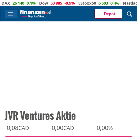
X
26 140
0,1%
Dow
53 885
-0,9%
EStoxx50
6 503
0,4%
Nasdaq
29
Depot
JVR Ventures Aktie
0,08
0,00
0,00
CAD
CAD
%