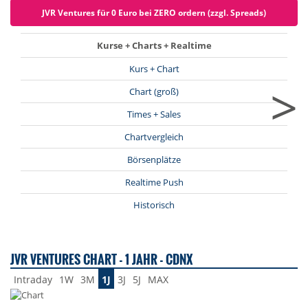
JVR Ventures für 0 Euro bei ZERO ordern (zzgl. Spreads)
Kurse + Charts + Realtime
Kurs + Chart
>
Chart (groß)
Times + Sales
Chartvergleich
Börsenplätze
Realtime Push
Historisch
JVR VENTURES CHART - 1 JAHR - CDNX
Intraday
1W
3M
1J
3J
5J
MAX