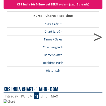
KBS India für 0 Euro bei ZERO ordern (zzgl. Spreads)
Kurse + Charts + Realtime
Kurs + Chart
>
Chart (groß)
Times + Sales
Chartvergleich
Börsenplätze
Realtime Push
Historisch
KBS INDIA CHART - 1 JAHR - BOM
Intraday
1W
3M
1J
3J
5J
MAX