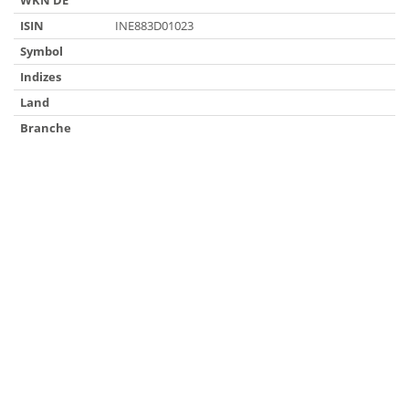
WKN DE
ISIN
INE883D01023
Symbol
Indizes
Land
Branche