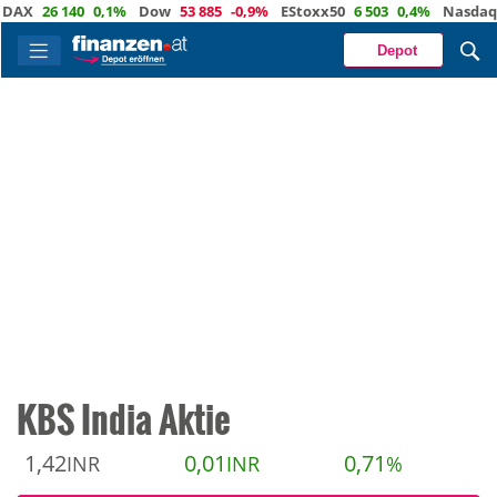
X
26 140
0,1%
Dow
53 885
-0,9%
EStoxx50
6 503
0,4%
Nasdaq
29 
Depot
KBS India Aktie
1,42
0,01
0,71
INR
INR
%