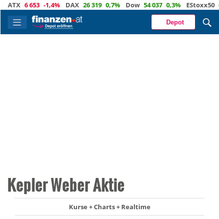
ATX
6 653
-1,4%
DAX
26 319
0,7%
Dow
54 037
0,3%
EStoxx50
6 52
Depot
Kepler Weber Aktie
Kurse + Charts + Realtime