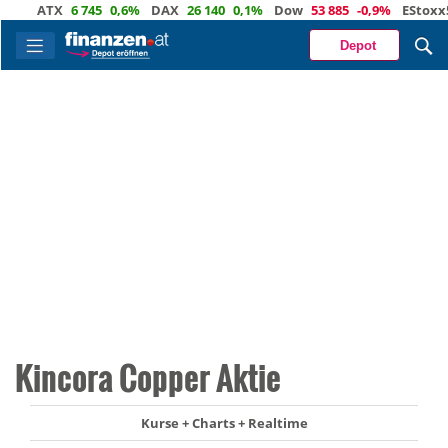
ATX
6 745
0,6%
DAX
26 140
0,1%
Dow
53 885
-0,9%
EStoxx50
Depot
Kincora Copper Aktie
Kurse + Charts + Realtime