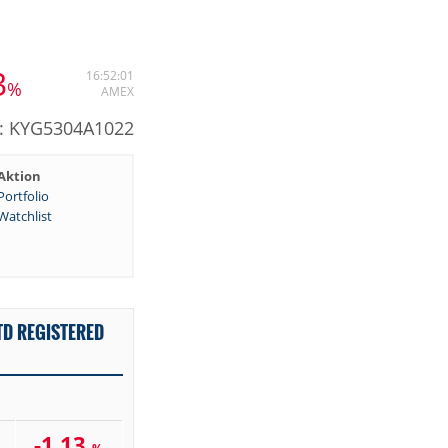
3
16:52:01
%
AMEX
N: KYG5304A1022
Aktion
Portfolio
Watchlist
TD REGISTERED
-1,13