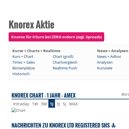
Knorex Aktie
Knorex für 0 Euro bei ZERO ordern (zzgl. Spreads)
Kurse + Charts + Realtime
News + Analysen
Kurs + Chart
Chart (groß)
News + Adhoc
Times + Sales
Chartvergleich
Analysen
Börsenplätze
Realtime Push
Kursziele
Historisch
KNOREX CHART - 1 JAHR - AMEX
Bör
Intraday
1W
3M
1J
3J
5J
MAX
NACHRICHTEN ZU KNOREX LTD REGISTERED SHS -A-