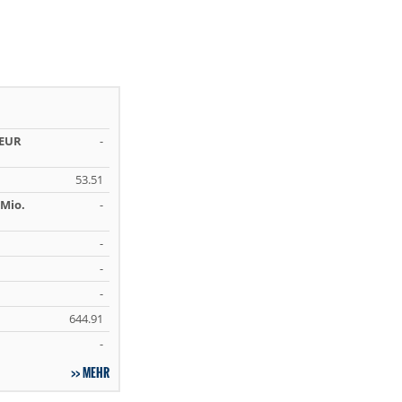
 EUR
-
53.51
Mio.
-
-
-
-
644.91
-
MEHR