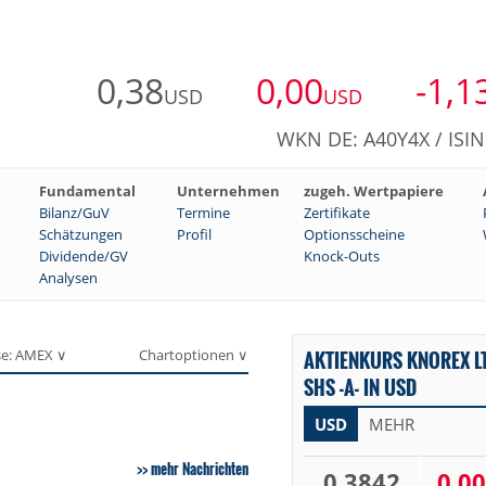
0,38
0,00
-1,1
USD
USD
WKN DE: A40Y4X / ISI
Fundamental
Unternehmen
zugeh. Wertpapiere
Bilanz/GuV
Termine
Zertifikate
Schätzungen
Profil
Optionsscheine
Dividende/GV
Knock-Outs
Analysen
se: AMEX ∨
Chartoptionen ∨
AKTIENKURS KNOREX L
SHS -A- IN USD
USD
MEHR
mehr Nachrichten
0,3842
0,00