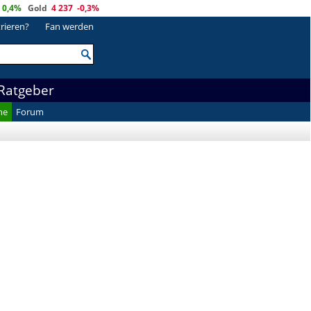
0,4%
Gold
4 237
-0,3%
trieren?
Fan werden
Ratgeber
he
Forum