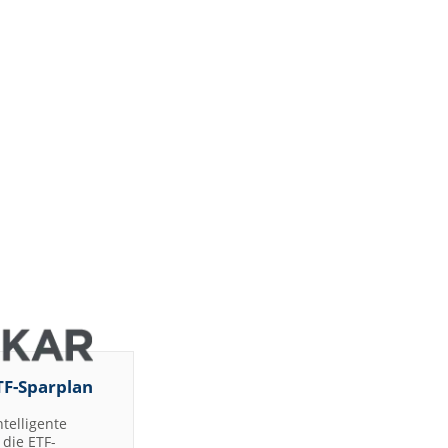
TF-Sparplan
ntelligente
die ETF-