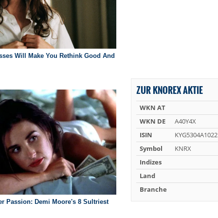
ZUR KNOREX AKTIE
WKN AT
WKN DE
A40Y4X
ISIN
KYG5304A1022
Symbol
KNRX
Indizes
Land
Branche