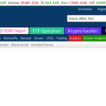
0,4%
Nasdaq
29 445
-0,1%
Öl
82,8
4,2%
Euro
1,1520
-0,3%
CHF
0,9359
Anmelden
Regis
ETF-Sparplan
Krypto kaufen
ZERO Depot
n
Rohstoffe
Devisen
Zinsen
CFDs
Trading
Kryptos
Broker-Vergleic
denden
Börse-Social
Female Finance