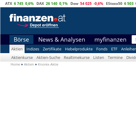
ATX
6 745
0,6%
DAX
26 140
0,1%
Dow
54 025
-0,6%
EStoxx50
6 503
Börse
News & Analysen
myfinanzen
Aktien
Indizes
Zertifikate
Hebelprodukte
Fonds
ETF
Anleihe
Aktienkurse
Aktien-Suche
Realtimekurse
Listen
Termine
Divi
Home
»
Aktien
»
Knorex-Aktie