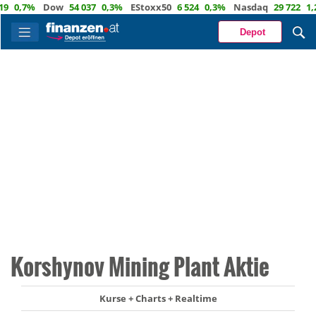
0,7%
Dow
54 037
0,3%
EStoxx50
6 524
0,3%
Nasdaq
29 722
1,2%
Depot
Korshynov Mining Plant Aktie
Kurse + Charts + Realtime