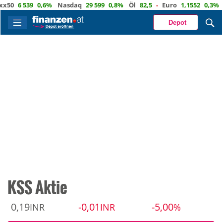
0
6 539
0,6%
Nasdaq
29 599
0,8%
Öl
82,5
-
Euro
1,1552
0,3%
CH
Depot
KSS Aktie
0,19
-0,01
-5,00
INR
INR
%