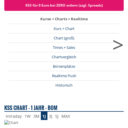
KSS für 0 Euro bei ZERO ordern (zzgl. Spreads)
Kurse + Charts + Realtime
Kurs + Chart
>
Chart (groß)
Times + Sales
Chartvergleich
Börsenplätze
Realtime Push
Historisch
KSS CHART - 1 JAHR - BOM
Intraday
1W
3M
1J
3J
5J
MAX