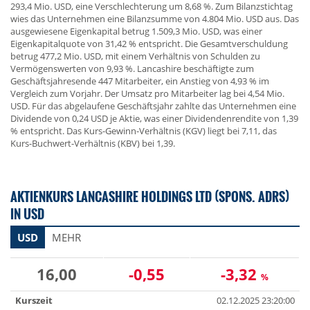
293,4 Mio. USD, eine Verschlechterung um 8,68 %. Zum Bilanzstichtag
wies das Unternehmen eine Bilanzsumme von 4.804 Mio. USD aus. Das
ausgewiesene Eigenkapital betrug 1.509,3 Mio. USD, was einer
Eigenkapitalquote von 31,42 % entspricht. Die Gesamtverschuldung
betrug 477,2 Mio. USD, mit einem Verhältnis von Schulden zu
Vermögenswerten von 9,93 %. Lancashire beschäftigte zum
Geschäftsjahresende 447 Mitarbeiter, ein Anstieg von 4,93 % im
Vergleich zum Vorjahr. Der Umsatz pro Mitarbeiter lag bei 4,54 Mio.
USD. Für das abgelaufene Geschäftsjahr zahlte das Unternehmen eine
Dividende von 0,24 USD je Aktie, was einer Dividendenrendite von 1,39
% entspricht. Das Kurs-Gewinn-Verhältnis (KGV) liegt bei 7,11, das
Kurs-Buchwert-Verhältnis (KBV) bei 1,39.
AKTIENKURS LANCASHIRE HOLDINGS LTD (SPONS. ADRS)
IN USD
USD
MEHR
16,00
-0,55
-3,32
%
Kurszeit
02.12.2025 23:20:00