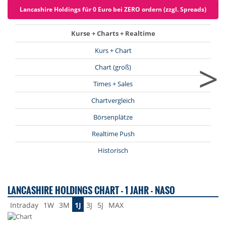
Lancashire Holdings für 0 Euro bei ZERO ordern (zzgl. Spreads)
Kurse + Charts + Realtime
Kurs + Chart
>
Chart (groß)
Times + Sales
Chartvergleich
Börsenplätze
Realtime Push
Historisch
LANCASHIRE HOLDINGS CHART - 1 JAHR - NASO
Intraday
1W
3M
1J
3J
5J
MAX