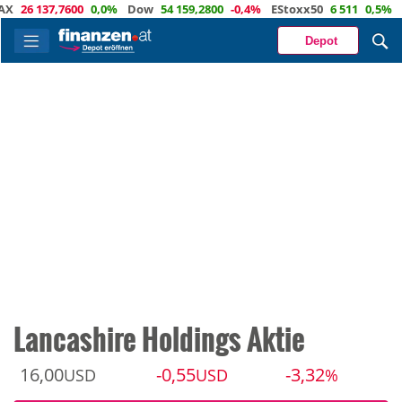
6 137,7600
0,0%
Dow
54 159,2800
-0,4%
EStoxx50
6 511
0,5%
Nas
Depot
Lancashire Holdings Aktie
16,00
-0,55
-3,32
USD
USD
%