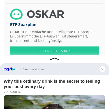
ETF-Sparplan
Oskar ist der einfache und intelligente ETF-Sparplan.
Er übernimmt die ETF-Auswahl, ist steuersmart,
transparent und kostengünstig.
JETZT MEHR ERFAHREN
Für Sie Empfohlen
Aktien ATX
DAX
EuroStoxx 50
Dow Jones
NASDAQ 100
Nikkei 225
Why this ordinary drink is the secret to feeling
S&P 500
your best every day
CTA FAVORITE
Weitere Aktien:
Dc Infotech And Communication
RSE Archive LLC Membership
Interests Series - 1971 Godfather Screenplay
JZR Gold
Best in Parking
Anatara Lifesciences