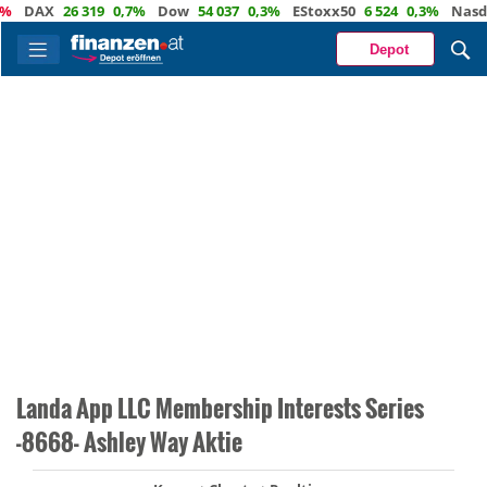
DAX
26 319
0,7%
Dow
54 037
0,3%
EStoxx50
6 524
0,3%
Nasdaq
Depot
Landa App LLC Membership Interests Series
-8668- Ashley Way Aktie