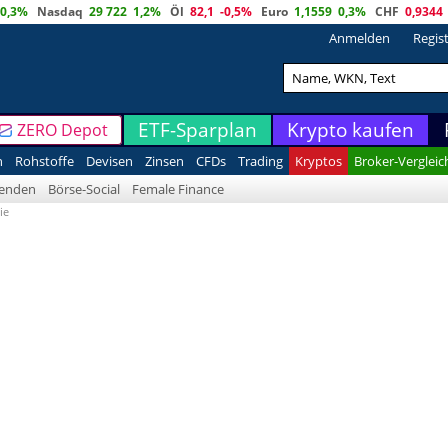
0,3%
Nasdaq
29 722
1,2%
Öl
82,1
-0,5%
Euro
1,1559
0,3%
CHF
0,9344
Anmelden
Regis
ETF-Sparplan
Krypto kaufen
ZERO Depot
n
Rohstoffe
Devisen
Zinsen
CFDs
Trading
Kryptos
Broker-Vergleic
denden
Börse-Social
Female Finance
ie