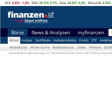
ATX
6 653
-1,4%
DAX
26 319
0,7%
Dow
54 037
0,3%
EStoxx50
6 524
Börse
News & Analysen
myfinanzen
Aktien
Indizes
Zertifikate
Hebelprodukte
Fonds
ETF
Anleihe
Aktienkurse
Aktien-Suche
Realtimekurse
Listen
Termine
Divi
Home
»
Aktien
»
Landa App LLC Membership Units Series- 8677 Ashley Way-Akt