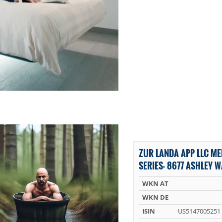
ZUR LANDA APP LLC M
SERIES- 8677 ASHLEY W
WKN AT
WKN DE
ISIN
US5147005251