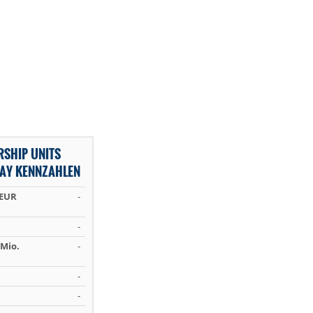
RSHIP UNITS
WAY KENNZAHLEN
 EUR
-
-
Mio.
-
-
-