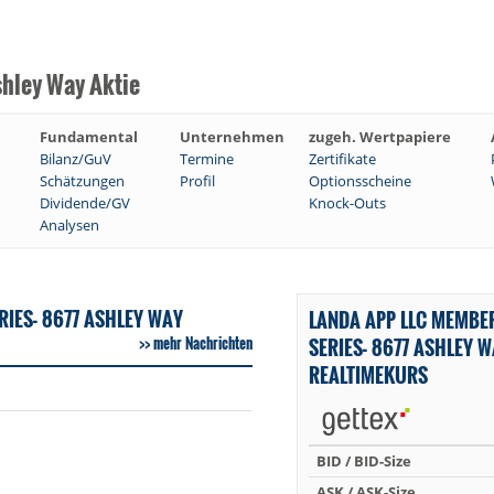
hley Way Aktie
Fundamental
Unternehmen
zugeh. Wertpapiere
Bilanz/GuV
Termine
Zertifikate
Schätzungen
Profil
Optionsscheine
Dividende/GV
Knock-Outs
Analysen
IES- 8677 ASHLEY WAY
LANDA APP LLC MEMBE
mehr Nachrichten
SERIES- 8677 ASHLEY 
REALTIMEKURS
BID / BID-Size
ASK / ASK-Size