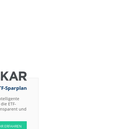
TF-Sparplan
ntelligente
die ETF-
ransparent und
HR ERFAHREN