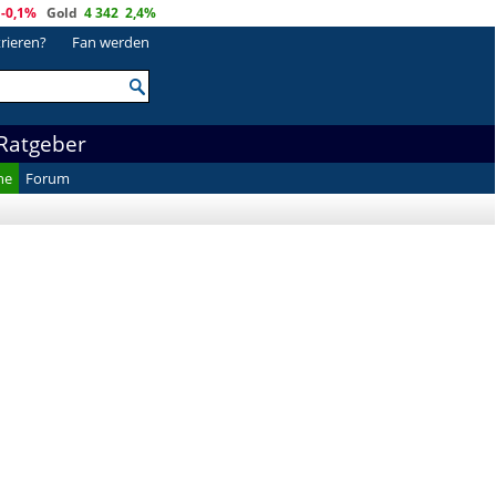
-0,1%
Gold
4 342
2,4%
trieren?
Fan werden
Ratgeber
he
Forum