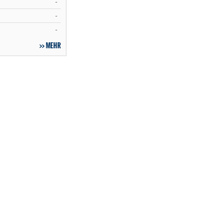
-
-
-
MEHR