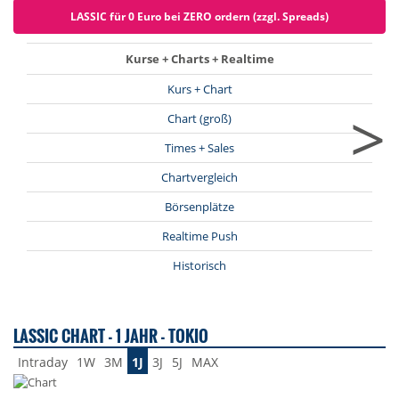
LASSIC für 0 Euro bei ZERO ordern (zzgl. Spreads)
Kurse + Charts + Realtime
Kurs + Chart
>
Chart (groß)
Times + Sales
Chartvergleich
Börsenplätze
Realtime Push
Historisch
LASSIC CHART - 1 JAHR - TOKIO
Intraday
1W
3M
1J
3J
5J
MAX