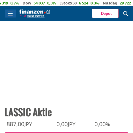
0,7%
Dow
54 037
0,3%
EStoxx50
6 524
0,3%
Nasdaq
29 722
1,2
Depot
LASSIC Aktie
887,00
0,00
0,00
JPY
JPY
%