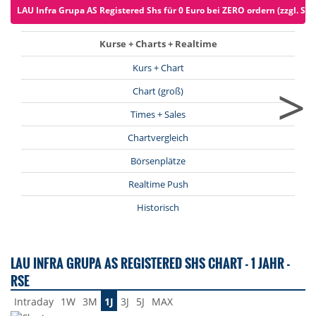
LAU Infra Grupa AS Registered Shs für 0 Euro bei ZERO ordern (zzgl. Sp
Kurse + Charts + Realtime
Kurs + Chart
>
Chart (groß)
Times + Sales
Chartvergleich
Börsenplätze
Realtime Push
Historisch
LAU INFRA GRUPA AS REGISTERED SHS CHART - 1 JAHR -
RSE
Intraday
1W
3M
1J
3J
5J
MAX