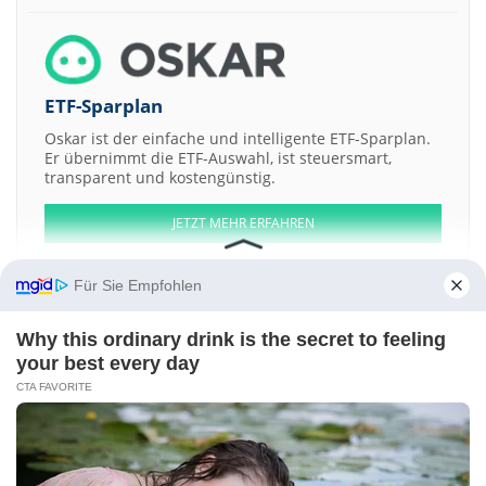
ETF-Sparplan
Oskar ist der einfache und intelligente ETF-Sparplan.
Er übernimmt die ETF-Auswahl, ist steuersmart,
transparent und kostengünstig.
JETZT MEHR ERFAHREN
Für Sie Empfohlen
Why this ordinary drink is the secret to feeling
Aktien ATX
DAX
EuroStoxx 50
Dow Jones
NASDAQ 100
Nikkei 225
your best every day
S&P 500
CTA FAVORITE
Weitere Aktien:
Patriot Acquisition a
SRX Global
Masterworks Vault 4 LLC Regisered
Shs of Benef Interest Series -366-
SK hynix ADR
Ellos
Kontakt
-
Impressum
-
Werbung
-
Barrierefreiheit