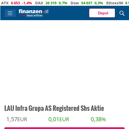
6 653
-1,4%
DAX
26 319
0,7%
Dow
54 037
0,3%
EStoxx50
6 524
Depot
LAU Infra Grupa AS Registered Shs Aktie
1,57
0,01
0,38
EUR
EUR
%