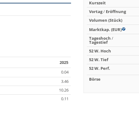
Kurszeit
Vortag
/
Eröffnung
Volumen (Stück)
Marktkap. (EUR)
Tageshoch
/
Tagestief
52 W. Hoch
52 W. Tief
2025
52 W. Perf.
0.04
Börse
3.46
10.26
0.11