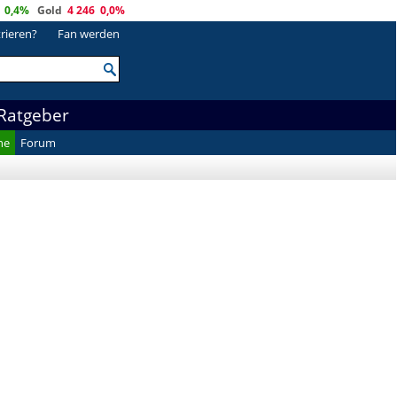
0,4%
Gold
4 246
0,0%
trieren?
Fan werden
Ratgeber
he
Forum