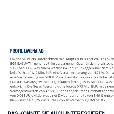
PROFIL LAVENA AD
Lavena AD ist ein Unternehmen mit Hauptsitz in Bulgarien. Die Laven
BG11LASUAT14 gehandelt. Im vergangenen Geschäftsjahr erwirtscha
13,27 Mio. EUR, was einem Wachstum von 1,15 % gegenüber dem Vorj
belief sich auf 1,17 Mio. EUR, eine Verschlechterung von 4,71 %. Der 
eine Verbesserung um 0,08 %. Zum Bilanzstichtag wies das Unterne
EUR aus. Das ausgewiesene Eigenkapital betrug 15,19 Mio. EUR, was 
entspricht. Die Gesamtverschuldung betrug 0,73 Mio. EUR, mit einem
Vermögenswerten von 4,15 %. Für das abgelaufene Geschäftsjahr za
von 0,04 EUR je Aktie, was einer Dividendenrendite von 3,46 % entsp
(KGV) liegt bei 10,26, das Kurs-Buchwert-Verhältnis (KBV) bei 0,75.