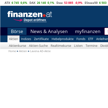
ATX
6 745
0,6%
DAX
26 140
0,1%
Dow
53 885
-0,9%
EStoxx50
6 503
Börse
News & Analysen
myfinanzen
Aktien
Indizes
Zertifikate
Hebelprodukte
Fonds
ETF
Anleihe
Aktienkurse
Aktien-Suche
Realtimekurse
Listen
Termine
Divi
Home
»
Aktien
»
Lavena AD-Aktie