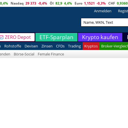
0,4%
Nasdaq
29 373
-0,4%
Öl
82,9
4,4%
Euro
1,1521
-0,3%
CHF
0,9360
Anmelden
Regis
ETF-Sparplan
Krypto kaufen
ZERO Depot
n
Rohstoffe
Devisen
Zinsen
CFDs
Trading
Kryptos
Broker-Vergleic
denden
Börse-Social
Female Finance