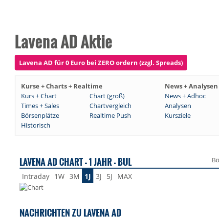
Lavena AD Aktie
Lavena AD für 0 Euro bei ZERO ordern (zzgl. Spreads)
Kurse + Charts + Realtime
News + Analysen
Kurs + Chart
Chart (groß)
News + Adhoc
Times + Sales
Chartvergleich
Analysen
Börsenplätze
Realtime Push
Kursziele
Historisch
LAVENA AD CHART - 1 JAHR - BUL
Bö
Intraday
1W
3M
1J
3J
5J
MAX
NACHRICHTEN ZU LAVENA AD