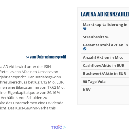
LAVENA AD KENNZAHLE
Marktkapitalisierung in
Streubesitz %
Gesamtanzahl Aktien in 
zum Unternehmensprofil
Anzahl Aktien in Mio.
Cashflow/Aktie in EUR
a AD Aktie wird unter der ISIN
ftete Lavena AD einen Umsatz von
Buchwert/Aktie in EUR
ahr entspricht. Der Betriebsgewinn
90 Tage Vola
Jahresüberschuss betrug 1,12 Mio. EUR,
hmen eine Bilanzsumme von 17,62 Mio.
KBV
einer Eigenkapitalquote von 86,16 %
 Verhältnis von Schulden zu
hlte das Unternehmen eine Dividende
richt. Das Kurs-Gewinn-Verhältnis