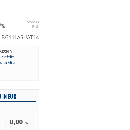
0
15:55:00
%
BUL
N: BG11LASUAT14
Aktion
Portfolio
Watchlist
 IN EUR
0,00
%