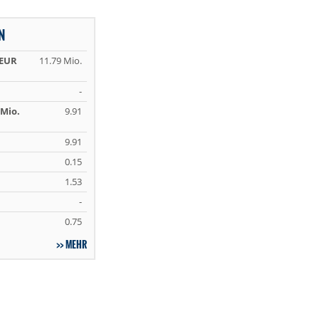
N
 EUR
11.79 Mio.
-
Mio.
9.91
9.91
0.15
1.53
-
0.75
MEHR