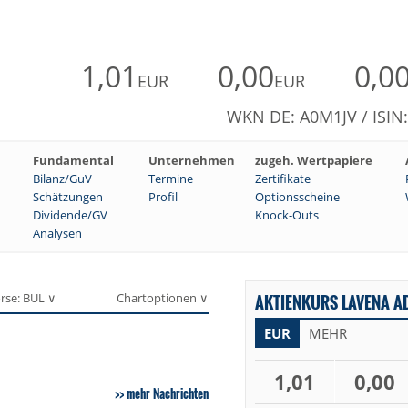
1,01
0,00
0,0
EUR
EUR
WKN DE: A0M1JV / ISI
Fundamental
Unternehmen
zugeh. Wertpapiere
Bilanz/GuV
Termine
Zertifikate
Schätzungen
Profil
Optionsscheine
Dividende/GV
Knock-Outs
Analysen
rse: BUL ∨
Chartoptionen ∨
AKTIENKURS LAVENA AD
EUR
MEHR
1,01
0,00
mehr Nachrichten