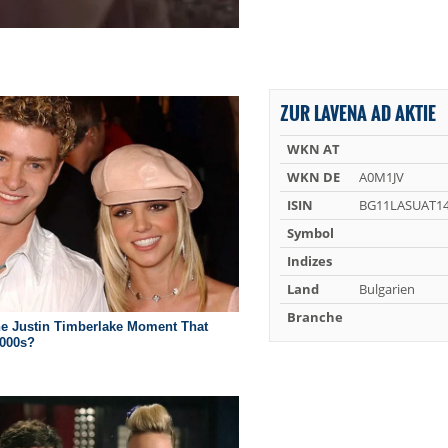
ZUR LAVENA AD AKTIE
WKN AT
WKN DE
A0M1JV
ISIN
BG11LASUAT1
Symbol
Indizes
Land
Bulgarien
Branche