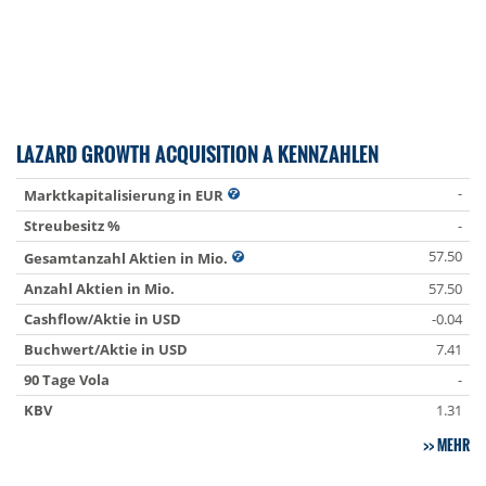
LAZARD GROWTH ACQUISITION A KENNZAHLEN
-
Marktkapitalisierung in EUR
Streubesitz %
-
57.50
Gesamtanzahl Aktien in Mio.
Anzahl Aktien in Mio.
57.50
Cashflow/Aktie in USD
-0.04
Buchwert/Aktie in USD
7.41
90 Tage Vola
-
KBV
1.31
MEHR