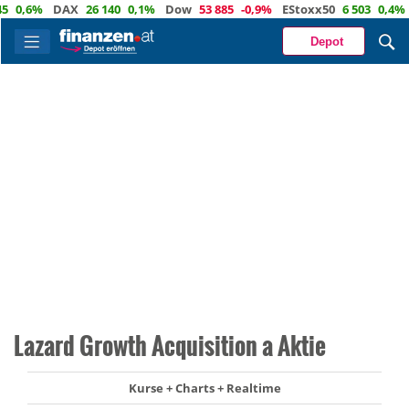
,6%
DAX
26 140
0,1%
Dow
53 885
-0,9%
EStoxx50
6 503
0,4%
Na
Depot
Lazard Growth Acquisition a Aktie
Kurse + Charts + Realtime