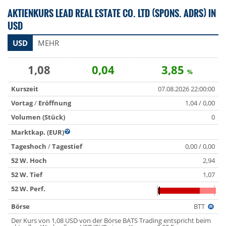
AKTIENKURS LEAD REAL ESTATE CO. LTD (SPONS. ADRS) IN
USD
USD
MEHR
1,08
0,04
3,85
%
Kurszeit
07.08.2026 22:00:00
Vortag
/
Eröffnung
1,04 / 0,00
Volumen (Stück)
0
Marktkap. (EUR)
Tageshoch
/
Tagestief
0,00 / 0,00
52 W. Hoch
2,94
52 W. Tief
1,07
52 W. Perf.
Börse
BTT
Der Kurs von 1,08 USD von der Börse BATS Trading entspricht beim