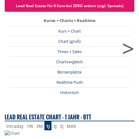
Lead Real Estate für 0 Euro bei ZERO ordern (zzgl. Spreads)
Kurse + Charts + Realtime
Kurs + Chart
>
Chart (groß)
Times + Sales
Chartvergleich
Börsenplätze
Realtime Push
Historisch
LEAD REAL ESTATE CHART - 1 JAHR - BTT
Intraday
1W
3M
1J
3J
5J
MAX