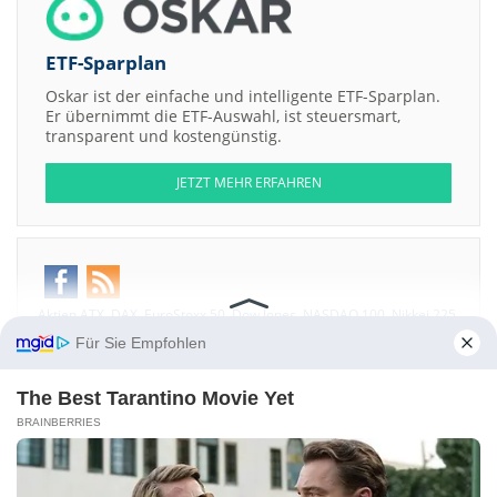
ETF-Sparplan
Oskar ist der einfache und intelligente ETF-Sparplan.
Er übernimmt die ETF-Auswahl, ist steuersmart,
transparent und kostengünstig.
JETZT MEHR ERFAHREN
Aktien ATX
DAX
EuroStoxx 50
Dow Jones
NASDAQ 100
Nikkei 225
S&P 500
Für Sie Empfohlen
Weitere Aktien:
Hybricon AB Cons of 1 Sh + 1 Wt
Ensysce Biosciences
Food Gate
The Best Tarantino Movie Yet
Trading Company Registered Shs
Nampak
Landa App 2 LLC
BRAINBERRIES
Membership Units Scarbrough RD Series -2174-
Kontakt
-
Impressum
-
Werbung
-
Barrierefreiheit
Sitemap
-
Datenschutz
-
Disclaimer
-
AGB
-
Privatsphäre-Einstellungen