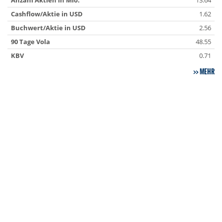
Anzahl Aktien in Mio.
13.64
Cashflow/Aktie in USD
1.62
Buchwert/Aktie in USD
2.56
90 Tage Vola
48.55
KBV
0.71
MEHR