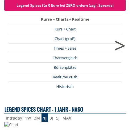
Legend Spices für 0 Euro bei ZERO ordern (zzgl. Spreads)
Kurse + Charts + Realtime
Kurs + Chart
>
Chart (groß)
Times + Sales
Chartvergleich
Börsenplätze
Realtime Push
Historisch
LEGEND SPICES CHART - 1 JAHR - NASO
Intraday
1W
3M
1J
3J
5J
MAX