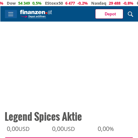
Dow
54 349
0,5%
EStoxx50
6 477
-0,2%
Nasdaq
29 488
-0,8%
Öl
7
Depot
Legend Spices Aktie
0,00
0,00
0,00
USD
USD
%