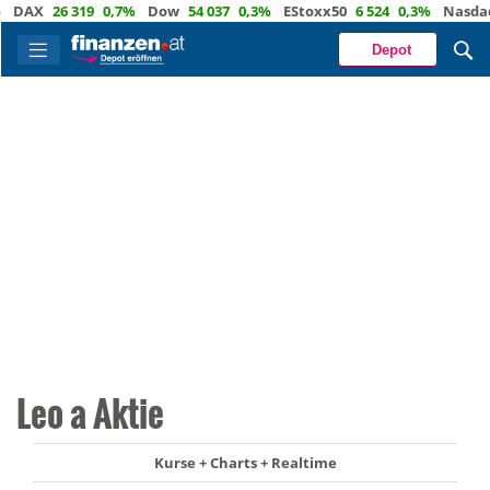
AX
26 319
0,7%
Dow
54 037
0,3%
EStoxx50
6 524
0,3%
Nasdaq
29
Depot
Leo a Aktie
Kurse + Charts + Realtime