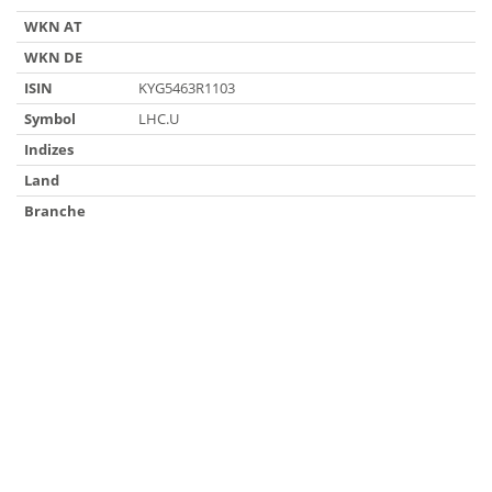
WKN AT
WKN DE
ISIN
KYG5463R1103
Symbol
LHC.U
Indizes
Land
Branche