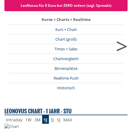
LeoNovus für 0 Euro bei ZERO ordern (zzgl. Spreads)
Kurse + Charts + Realtime
Kurs + Chart
>
Chart (groß)
Times + Sales
Chartvergleich
Börsenplätze
Realtime Push
Historisch
LEONOVUS CHART - 1 JAHR - STU
Intraday
1W
3M
1J
3J
5J
MAX