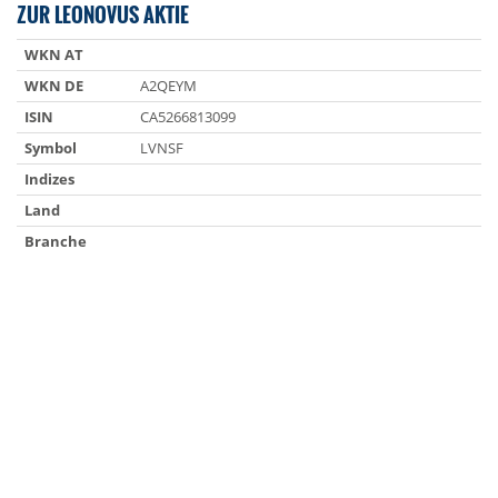
ZUR LEONOVUS AKTIE
WKN AT
WKN DE
A2QEYM
ISIN
CA5266813099
Symbol
LVNSF
Indizes
Land
Branche