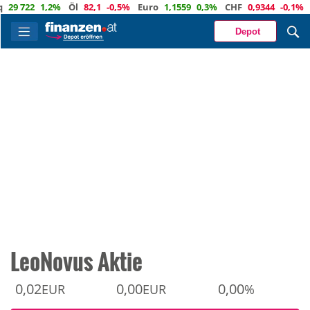
 722
1,2%
Öl
82,1
-0,5%
Euro
1,1559
0,3%
CHF
0,9344
-0,1%
Gol
Depot
LeoNovus Aktie
0,02
0,00
0,00
EUR
EUR
%