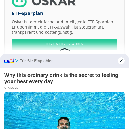
ETF-Sparplan
Oskar ist der einfache und intelligente ETF-Sparplan.
Er übernimmt die ETF-Auswahl, ist steuersmart,
transparent und kostengünstig.
JETZT MEHR ERFAHREN
Für Sie Empfohlen
Why this ordinary drink is the secret to feeling
Aktien ATX
DAX
EuroStoxx 50
Dow Jones
NASDAQ 100
Nikkei 225
your best every day
S&P 500
CTA LOVE
Weitere Aktien:
HighCape Capital Acquisition a
Imagin Medical
Performance Shipping
Peridot Acquisition a
Pacifico Minerals
Kontakt
-
Impressum
-
Werbung
-
Barrierefreiheit
Sitemap
-
Datenschutz
-
Disclaimer
-
AGB
-
Privatsphäre-Einstellungen