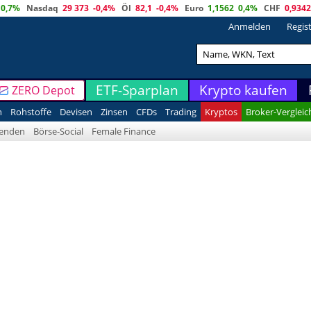
0,7%
Nasdaq
29 373
-0,4%
Öl
82,1
-0,4%
Euro
1,1562
0,4%
CHF
0,9342
Anmelden
Regis
ETF-Sparplan
Krypto kaufen
ZERO Depot
n
Rohstoffe
Devisen
Zinsen
CFDs
Trading
Kryptos
Broker-Vergleic
denden
Börse-Social
Female Finance