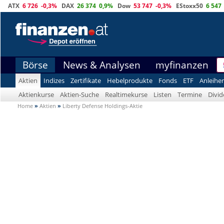
ATX
6 726
-0,3%
DAX
26 374
0,9%
Dow
53 747
-0,3%
EStoxx50
6 547
Börse
News & Analysen
myfinanzen
Aktien
Indizes
Zertifikate
Hebelprodukte
Fonds
ETF
Anleihe
Aktienkurse
Aktien-Suche
Realtimekurse
Listen
Termine
Divi
Home
»
Aktien
»
Liberty Defense Holdings-Aktie