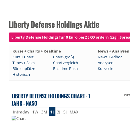
Liberty Defense Holdings Aktie
Liberty Defense Holdings für 0 Euro bei ZERO ordern (zzgl. Sprea
Kurse + Charts + Realtime
News + Analysen
Kurs + Chart
Chart (groß)
News + Adhoc
Times + Sales
Chartvergleich
Analysen
Börsenplätze
Realtime Push
Kursziele
Historisch
LIBERTY DEFENSE HOLDINGS CHART - 1
Bör
JAHR - NASO
Intraday
1W
3M
1J
3J
5J
MAX