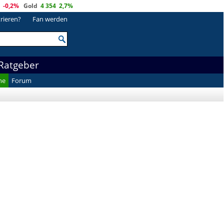
-0,2%
Gold
4 354
2,7%
trieren?
Fan werden
Ratgeber
he
Forum