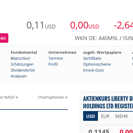
0,11
0,00
-2,6
USD
USD
WKN DE: A40M9L / ISI
ds)
Fundamental
Unternehmen
zugeh. Wertpapiere
Bilanz/GuV
Termine
Zertifikate
Schätzungen
Profil
Optionsscheine
Dividende/GV
Knock-Outs
Analysen
se: NASO ∨
Chartoptionen ∨
AKTIENKURS LIBERTY D
HOLDINGS LTD REGISTE
USD
EUR
MEHR
0,1145
0,00