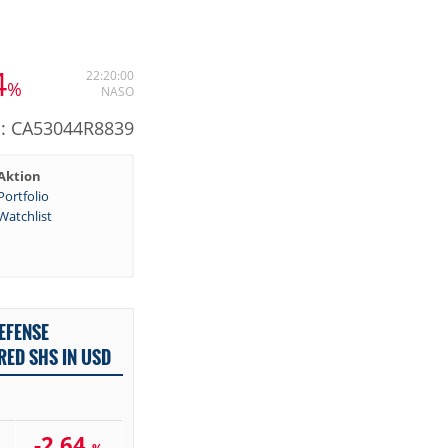
4
22:20:00
%
NASO
N: CA53044R8839
Aktion
Portfolio
Watchlist
EFENSE
RED SHS IN USD
-2,64