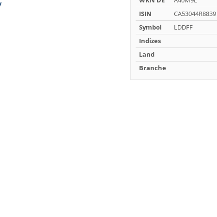
WKN DE
A40M9L
ISIN
CA53044R8839
Symbol
LDDFF
Indizes
Land
Branche