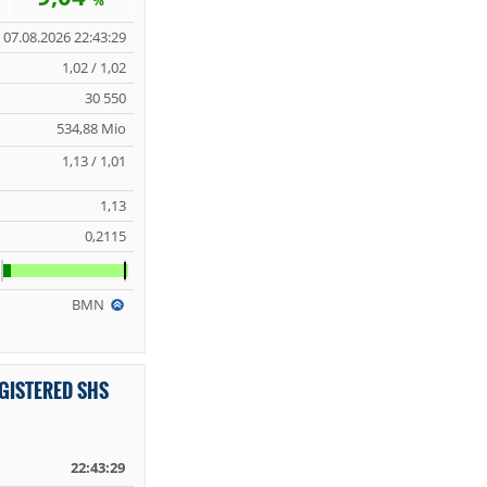
%
07.08.2026 22:43:29
1,02 / 1,02
30 550
534,88 Mio
1,13 / 1,01
1,13
0,2115
BMN
GISTERED SHS
22:43:29