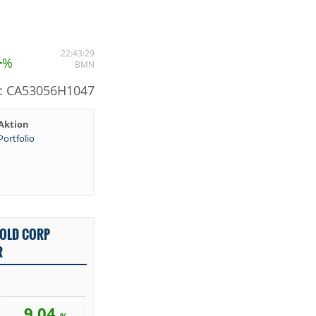
4
22:43:29
%
BMN
N: CA53056H1047
Aktion
Portfolio
GOLD CORP
R
9,04