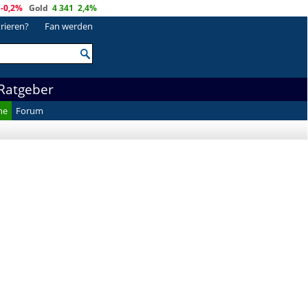
-0,2%
Gold
4 341
2,4%
trieren?
Fan werden
Ratgeber
he
Forum