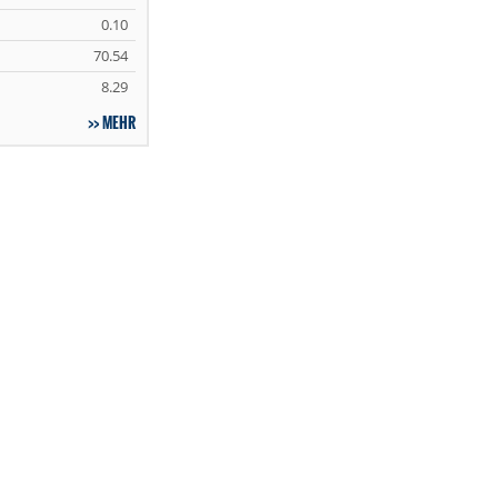
0.10
70.54
8.29
MEHR