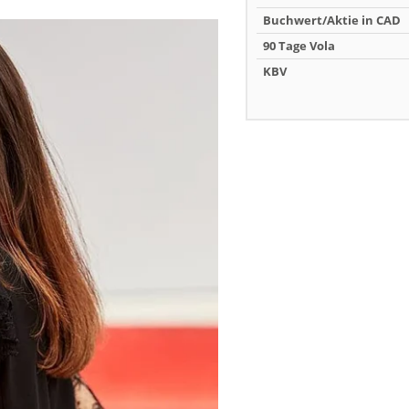
Buchwert/Aktie in CAD
90 Tage Vola
KBV