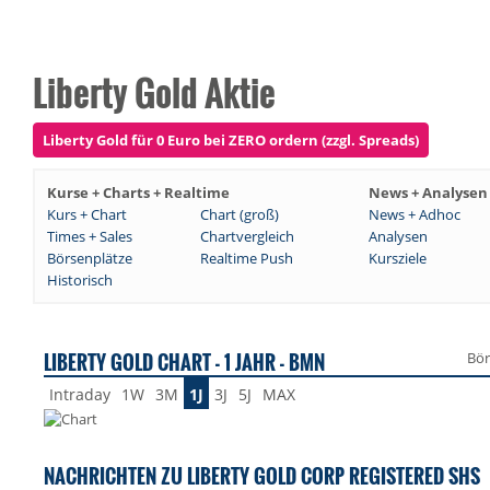
Liberty Gold Aktie
Liberty Gold für 0 Euro bei ZERO ordern (zzgl. Spreads)
Kurse + Charts + Realtime
News + Analysen
Kurs + Chart
Chart (groß)
News + Adhoc
Times + Sales
Chartvergleich
Analysen
Börsenplätze
Realtime Push
Kursziele
Historisch
LIBERTY GOLD CHART - 1 JAHR - BMN
Bör
Intraday
1W
3M
1J
3J
5J
MAX
NACHRICHTEN ZU LIBERTY GOLD CORP REGISTERED SHS