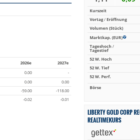
Kurszeit
Vortag
/
Eröffnung
Volumen (Stück)
Marktkap. (EUR)
Tageshoch
/
Tagestief
52 W. Hoch
2026e
2027e
52 W. Tief
0.00
-
52 W. Perf.
0.00
0.00
Börse
-59.00
-118.00
-0.02
-0.01
LIBERTY GOLD CORP RE
REALTIMEKURS