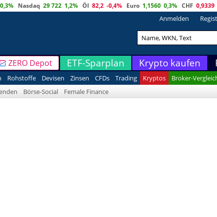
0,3%
Nasdaq
29 722
1,2%
Öl
82,2
-0,4%
Euro
1,1560
0,3%
CHF
0,9339
Anmelden
Regis
ETF-Sparplan
Krypto kaufen
ZERO Depot
n
Rohstoffe
Devisen
Zinsen
CFDs
Trading
Kryptos
Broker-Vergleic
denden
Börse-Social
Female Finance