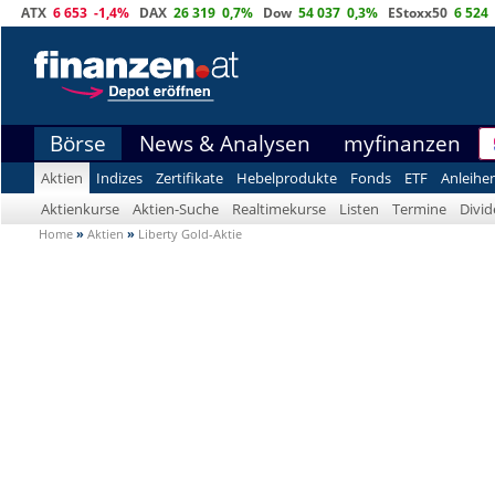
ATX
6 653
-1,4%
DAX
26 319
0,7%
Dow
54 037
0,3%
EStoxx50
6 524
Börse
News & Analysen
myfinanzen
Aktien
Indizes
Zertifikate
Hebelprodukte
Fonds
ETF
Anleihe
Aktienkurse
Aktien-Suche
Realtimekurse
Listen
Termine
Divi
Home
»
Aktien
»
Liberty Gold-Aktie