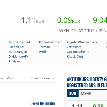
1,11
0,09
9,0
EUR
EUR
WKN DE: A2DRUS / ISI
Fundamental
Unternehmen
zugeh. Wertpapiere
Bilanz/GuV
Termine
Zertifikate
Schätzungen
Profil
Optionsscheine
Dividende/GV
Knock-Outs
Analysen
se: BMN ∨
Chartoptionen ∨
AKTIENKURS LIBERTY 
REGISTERED SHS IN EU
EUR
MEHR
mehr Nachrichten
1,11
0,09