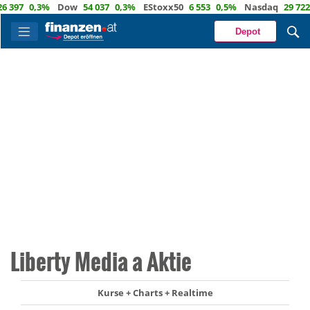
97
0,3%
Dow
54 037
0,3%
EStoxx50
6 553
0,5%
Nasdaq
29 722
1,
Depot
Liberty Media a Aktie
Kurse + Charts + Realtime