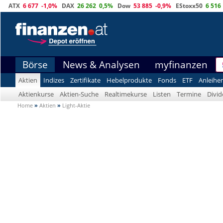
ATX
6 677
-1,0%
DAX
26 262
0,5%
Dow
53 885
-0,9%
EStoxx50
6 516
Börse
News & Analysen
myfinanzen
Aktien
Indizes
Zertifikate
Hebelprodukte
Fonds
ETF
Anleihe
Aktienkurse
Aktien-Suche
Realtimekurse
Listen
Termine
Divi
Home
»
Aktien
»
Light-Aktie