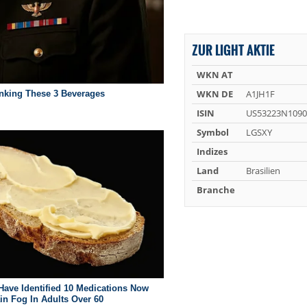
ZUR LIGHT AKTIE
WKN AT
WKN DE
A1JH1F
ISIN
US53223N1090
Symbol
LGSXY
Indizes
Land
Brasilien
Branche