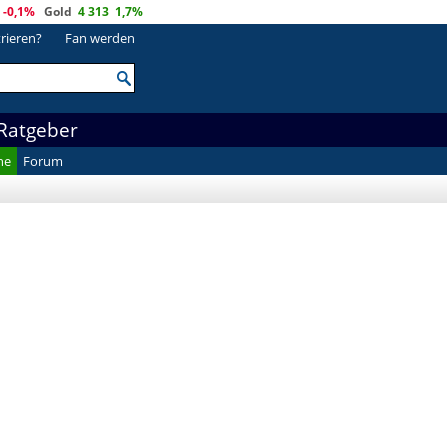
-0,1%
Gold
4 313
1,7%
trieren?
Fan werden
Ratgeber
he
Forum