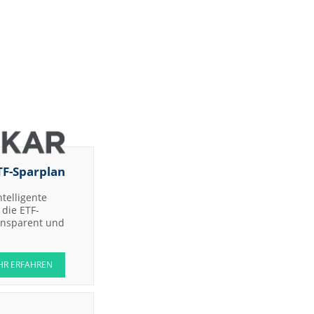
TF-Sparplan
ntelligente
die ETF-
ransparent und
HR ERFAHREN