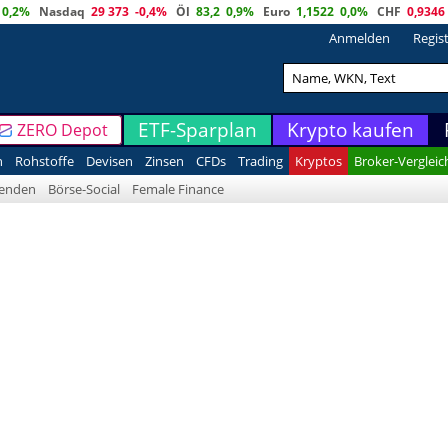
0,2%
Nasdaq
29 373
-0,4%
Öl
83,2
0,9%
Euro
1,1522
0,0%
CHF
0,9346
Anmelden
Regis
ETF-Sparplan
Krypto kaufen
ZERO Depot
n
Rohstoffe
Devisen
Zinsen
CFDs
Trading
Kryptos
Broker-Vergleic
denden
Börse-Social
Female Finance