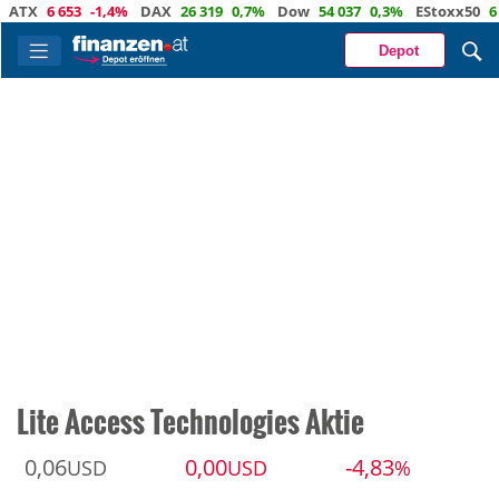
X
6 653
-1,4%
DAX
26 319
0,7%
Dow
54 037
0,3%
EStoxx50
6 524
Depot
Lite Access Technologies Aktie
0,06
0,00
-4,83
USD
USD
%