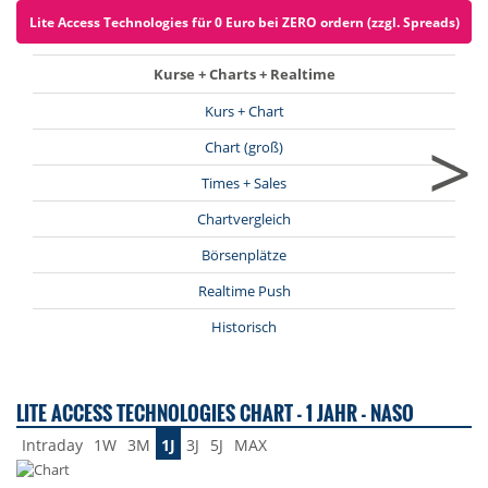
Lite Access Technologies für 0 Euro bei ZERO ordern (zzgl. Spreads)
Kurse + Charts + Realtime
Kurs + Chart
>
Chart (groß)
Times + Sales
Chartvergleich
Börsenplätze
Realtime Push
Historisch
LITE ACCESS TECHNOLOGIES CHART - 1 JAHR - NASO
Intraday
1W
3M
1J
3J
5J
MAX