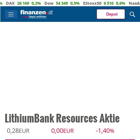
AX
26 169
0,2%
Dow
54 349
0,5%
EStoxx50
6 516
0,6%
Nasdaq
2
Depot
LithiumBank Resources Aktie
0,28
0,00
-1,40
EUR
EUR
%