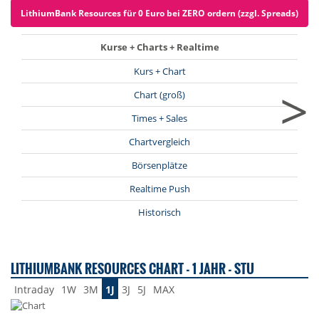
LithiumBank Resources für 0 Euro bei ZERO ordern (zzgl. Spreads)
Kurse + Charts + Realtime
Kurs + Chart
>
Chart (groß)
Times + Sales
Chartvergleich
Börsenplätze
Realtime Push
Historisch
LITHIUMBANK RESOURCES CHART - 1 JAHR - STU
Intraday
1W
3M
1J
3J
5J
MAX