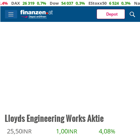
DAX
26 319
0,7%
Dow
54 037
0,3%
EStoxx50
6 524
0,3%
Nasdaq
Depot
Lloyds Engineering Works Aktie
25,50
1,00
4,08
INR
INR
%