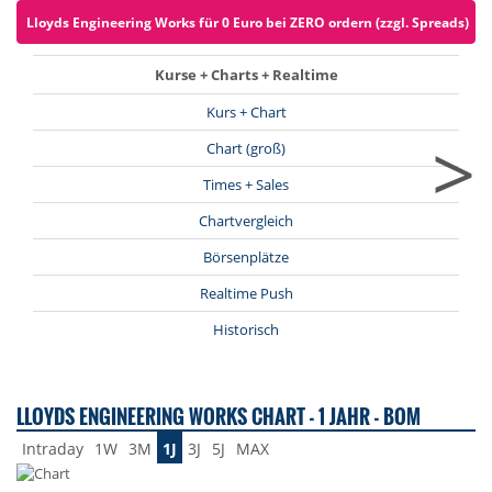
Lloyds Engineering Works für 0 Euro bei ZERO ordern (zzgl. Spreads)
Kurse + Charts + Realtime
Kurs + Chart
>
Chart (groß)
Times + Sales
Chartvergleich
Börsenplätze
Realtime Push
Historisch
LLOYDS ENGINEERING WORKS CHART - 1 JAHR - BOM
Intraday
1W
3M
1J
3J
5J
MAX