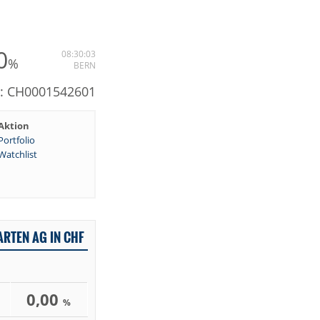
0
08:30:03
%
BERN
N: CH0001542601
Aktion
Portfolio
Watchlist
RTEN AG IN CHF
0,00
%