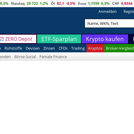
0,3%
Nasdaq
29 722
1,2%
Öl
82,1
-0,5%
Euro
1,1559
0,3%
CHF
0,9344
Anmelden
Regis
ETF-Sparplan
Krypto kaufen
ZERO Depot
n
Rohstoffe
Devisen
Zinsen
CFDs
Trading
Kryptos
Broker-Vergleic
denden
Börse-Social
Female Finance