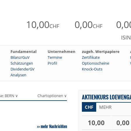
10,00
0,00
0,0
CHF
CHF
ISI
Fundamental
Unternehmen
zugeh. Wertpapiere
Bilanz/GuV
Termine
Zertifikate
Schätzungen
Profil
Optionsscheine
Dividende/GV
Knock-Outs
Analysen
se: BERN ∨
Chartoptionen ∨
AKTIENKURS LOEWENGA
CHF
MEHR
10,00
0,00
mehr Nachrichten