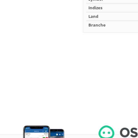
Indizes
Land
Branche