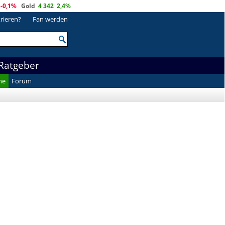
-0,1%
Gold
4 342
2,4%
trieren?
Fan werden
Ratgeber
he
Forum