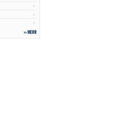
-
-
-
MEHR