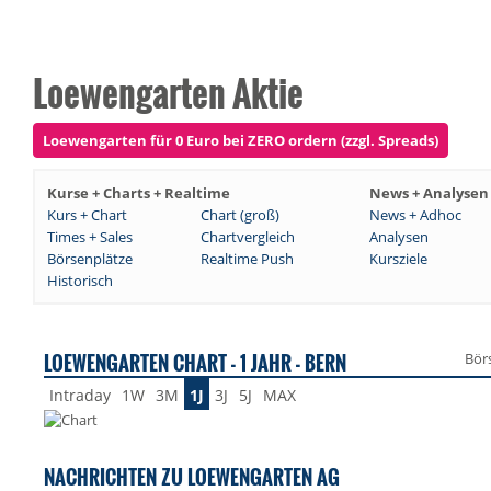
Loewengarten Aktie
Loewengarten für 0 Euro bei ZERO ordern (zzgl. Spreads)
Kurse + Charts + Realtime
News + Analysen
Kurs + Chart
Chart (groß)
News + Adhoc
Times + Sales
Chartvergleich
Analysen
Börsenplätze
Realtime Push
Kursziele
Historisch
LOEWENGARTEN CHART - 1 JAHR - BERN
Bör
Intraday
1W
3M
1J
3J
5J
MAX
NACHRICHTEN ZU LOEWENGARTEN AG