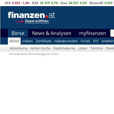
ATX
6 653
-1,4%
DAX
26 319
0,7%
Dow
54 037
0,3%
EStoxx50
6 524
Börse
News & Analysen
myfinanzen
Aktien
Indizes
Zertifikate
Hebelprodukte
Fonds
ETF
Anleihe
Aktienkurse
Aktien-Suche
Realtimekurse
Listen
Termine
Divi
Home
»
Aktien
»
Loewengarten-Aktie