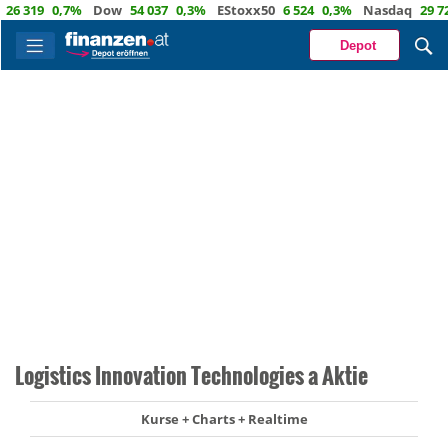
319
0,7%
Dow
54 037
0,3%
EStoxx50
6 524
0,3%
Nasdaq
29 722
1
Depot
Logistics Innovation Technologies a Aktie
Kurse + Charts + Realtime